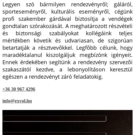
Legyen szó bármilyen rendezvényről; gáláról,
sporteseményről, kulturális eseményről, cégünk
profi szakember gárdával biztosítja a vendégek
gondtalan szórakozását. A meghatározott részvételi
és biztonsági szabályokat kollégáink teljes
mértékben követik és udvariasan, de szigorúan
betartatják a résztvevőkkel. Legfőbb célunk, hogy
maradéktalanul kiszolgáljuk megbízónk igényeit.
Ennek érdekében segítünk a rendezvény szervezői
szakaszától kezdve, a lebonyolításon keresztül
egészen a rendezvényt záró feladatokig.
+36 30 967 4296
info@exvol.hu
Név
E-mail cím