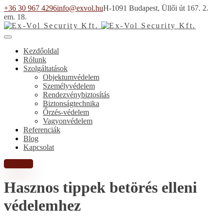
+36 30 967 4296
info@exvol.hu
H-1091 Budapest, Üllői út 167. 2.
em. 18.
Kezdőoldal
Rólunk
Szolgáltatások
Objektumvédelem
Személyvédelem
Rendezvénybiztosítás
Biztonságtechnika
Őrzés-védelem
Vagyonvédelem
Referenciák
Blog
Kapcsolat
Árajánlat
Hasznos tippek betörés elleni
védelemhez