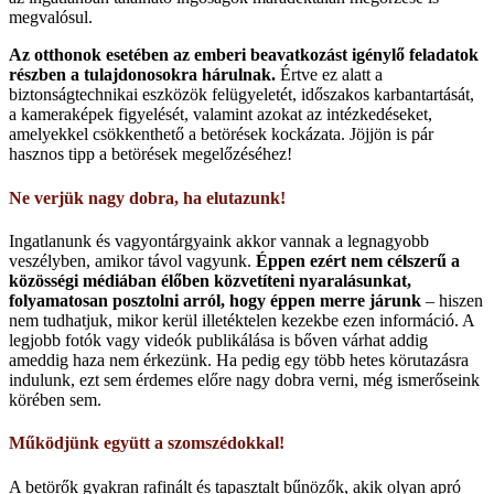
megvalósul.
Az otthonok esetében az emberi beavatkozást igénylő feladatok
részben a tulajdonosokra hárulnak.
Értve ez alatt a
biztonságtechnikai eszközök felügyeletét, időszakos karbantartását,
a kameraképek figyelését, valamint azokat az intézkedéseket,
amelyekkel csökkenthető a betörések kockázata. Jöjjön is pár
hasznos tipp a betörések megelőzéséhez!
Ne verjük nagy dobra, ha elutazunk!
Ingatlanunk és vagyontárgyaink akkor vannak a legnagyobb
veszélyben, amikor távol vagyunk.
Éppen ezért nem célszerű a
közösségi médiában élőben közvetíteni nyaralásunkat,
folyamatosan posztolni arról, hogy éppen merre járunk
– hiszen
nem tudhatjuk, mikor kerül illetéktelen kezekbe ezen információ. A
legjobb fotók vagy videók publikálása is bőven várhat addig
ameddig haza nem érkezünk. Ha pedig egy több hetes körutazásra
indulunk, ezt sem érdemes előre nagy dobra verni, még ismerőseink
körében sem.
Működjünk együtt a szomszédokkal!
A betörők gyakran rafinált és tapasztalt bűnözők, akik olyan apró