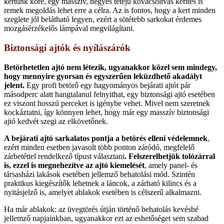
kertünk köré, egy masszív, hegyes tetejű kovácsoltvas kerítés is
remek megoldás lehet erre a célra. Az is fontos, hogy a kert minden
szeglete jól belátható legyen, ezért a sötétebb sarkokat érdemes
mozgásérzékelős lámpával megvilágítani.
Biztonsági ajtók és nyílászárók
Betörhetetlen ajtó nem létezik, ugyanakkor közel sem mindegy,
hogy mennyire gyorsan és egyszerűen leküzdhető akadályt
jelent.
Egy profi betörő egy hagyományos bejárati ajtót pár
másodperc alatt hangtalanul felnyithat, egy biztonsági ajtó esetében
ez viszont hosszú perceket is igénybe vehet. Mivel nem szeretnek
kockáztatni, így könnyen lehet, hogy már egy masszív biztonsági
ajtó kedvét szegi az elkövetőnek.
A bejárati ajtó sarkalatos pontja a betörés elleni védelemnek
,
ezért minden esetben javasolt több ponton záródó, megfelelő
zárbetéttel rendelkező típust választani
. Felszerelhetjük tolózárral
is, ezzel is megnehezítve az ajtó kiemelését
, amely panel- és
társasházi lakások esetében jellemző behatolási mód. Szintén
praktikus kiegészítők lehetnek a láncok, a zárható kilincs és a
nyitásjelző is, amelyet ablakok esetében is célszerű alkalmazni.
Ha már ablakok: az üvegtörés útján történő behatolás kevésbé
jellemző napjainkban, ugyanakkor ezt az eshetőséget sem szabad