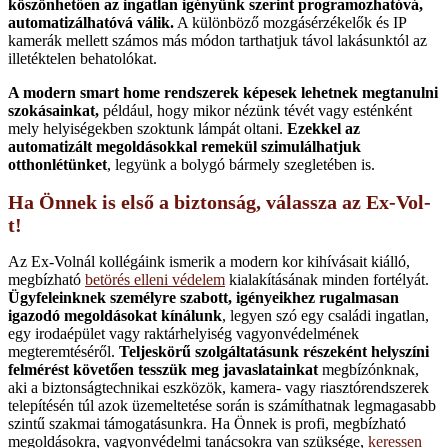
köszönhetően az ingatlan igényünk szerint programozhatóvá,
automatizálhatóvá válik.
A különböző mozgásérzékelők és IP
kamerák mellett számos más módon tarthatjuk távol lakásunktól az
illetéktelen behatolókat.
A modern smart home rendszerek képesek lehetnek megtanulni
szokásainkat,
például, hogy mikor nézünk tévét vagy esténként
mely helyiségekben szoktunk lámpát oltani.
Ezekkel az
automatizált megoldásokkal remekül szimulálhatjuk
otthonlétünket
, legyünk a bolygó bármely szegletében is.
Ha Önnek is első a biztonság, válassza az Ex-Vol-
t!
Az Ex-Volnál kollégáink ismerik a modern kor kihívásait kiálló,
megbízható
betörés elleni védelem
kialakításának minden fortélyát.
Ügyfeleinknek személyre szabott, igényeikhez rugalmasan
igazodó megoldásokat kínálunk
, legyen szó egy családi ingatlan,
egy irodaépület vagy raktárhelyiség vagyonvédelmének
megteremtéséről.
Teljeskörű szolgáltatásunk részeként helyszíni
felmérést követően tesszük meg javaslatainkat
megbízónknak,
aki a biztonságtechnikai eszközök, kamera- vagy riasztórendszerek
telepítésén túl azok üzemeltetése során is számíthatnak legmagasabb
szintű szakmai támogatásunkra. Ha Önnek is profi, megbízható
megoldásokra, vagyonvédelmi tanácsokra van szüksége,
keressen