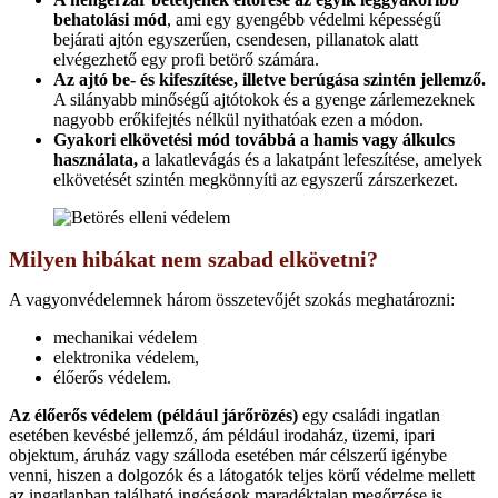
behatolási mód
, ami egy gyengébb védelmi képességű
bejárati ajtón egyszerűen, csendesen, pillanatok alatt
elvégezhető egy profi betörő számára.
Az ajtó be- és kifeszítése, illetve berúgása szintén jellemző.
A silányabb minőségű ajtótokok és a gyenge zárlemezeknek
nagyobb erőkifejtés nélkül nyithatóak ezen a módon.
Gyakori elkövetési mód továbbá a hamis vagy álkulcs
használata,
a lakatlevágás és a lakatpánt lefeszítése, amelyek
elkövetését szintén megkönnyíti az egyszerű zárszerkezet.
Milyen hibákat nem szabad elkövetni?
A vagyonvédelemnek három összetevőjét szokás meghatározni:
mechanikai védelem
elektronika védelem,
élőerős védelem.
Az élőerős védelem (például járőrözés)
egy családi ingatlan
esetében kevésbé jellemző, ám például irodaház, üzemi, ipari
objektum, áruház vagy szálloda esetében már célszerű igénybe
venni, hiszen a dolgozók és a látogatók teljes körű védelme mellett
az ingatlanban található ingóságok maradéktalan megőrzése is