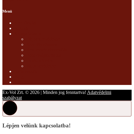
Menü
Kezdőoldal
Rólunk
Szolgáltatások
Objektumvédelem
Személyvédelem
Rendezvénybiztosítás
Biztonságtechnika
Őrzés-védelem
Vagyonvédelem
Referenciák
Blog
Kapcsolat
Ex-Vol Zrt. © 2026 | Minden jog fenntartva!
Adatvédelmi
szabályzat
Lépjen velünk kapcsolatba!