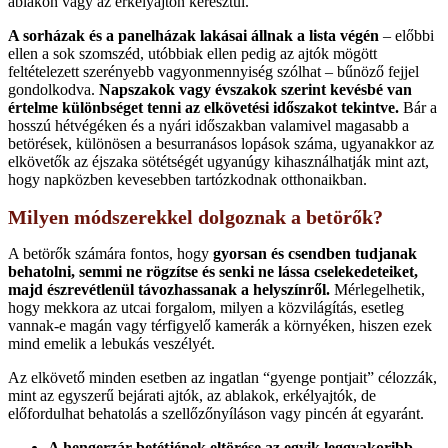
ablakon vagy az erkélyajtón keresztül.
A sorházak és a panelházak lakásai állnak a lista végén
– előbbi
ellen a sok szomszéd, utóbbiak ellen pedig az ajtók mögött
feltételezett szerényebb vagyonmennyiség szólhat – bűnöző fejjel
gondolkodva.
Napszakok vagy évszakok szerint kevésbé van
értelme különbséget tenni az elkövetési időszakot tekintve.
Bár a
hosszú hétvégéken és a nyári időszakban valamivel magasabb a
betörések, különösen a besurranásos lopások száma, ugyanakkor az
elkövetők az éjszaka sötétségét ugyanúgy kihasználhatják mint azt,
hogy napközben kevesebben tartózkodnak otthonaikban.
Milyen módszerekkel dolgoznak a betörők?
A betörők számára fontos, hogy
gyorsan és csendben tudjanak
behatolni, semmi ne rögzítse és senki ne lássa cselekedeteiket,
majd észrevétlenül távozhassanak a helyszínről.
Mérlegelhetik,
hogy mekkora az utcai forgalom, milyen a közvilágítás, esetleg
vannak-e magán vagy térfigyelő kamerák a környéken, hiszen ezek
mind emelik a lebukás veszélyét.
Az elkövető minden esetben az ingatlan “gyenge pontjait” célozzák,
mint az egyszerű bejárati ajtók, az ablakok, erkélyajtók, de
előfordulhat behatolás a szellőzőnyíláson vagy pincén át egyaránt.
A hengerzár betétjének eltörése az egyik leggyakoribb