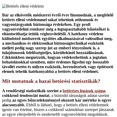
Bár az elkövetők módszerei évről évre finomodnak, a megfelelő
betörés elleni védelemmel sokat tehetünk otthonunk és
vagyontárgyaink biztonsága érdekében. Egy profi
vagyonvédelmi rendszer még a legtapasztaltabb bűnözőket is
eltántoríthatja tettük véghezvitelétől. A hatékony védelem
különböző módszerek együttes alkalmazásával valósulhat meg,
a mechanikus és elektronikai biztonságtechnikai eszközök
mellett pedig nagy szerep jut az emberi tényezőnek is, a
tulajdonosok felelősségteljes, körültekintő hozzáállásának.
Cikkünkben megnézzük, hogyan védekezhetünk a jogtalan
behatolásokkal szemben, mire érdemes figyelni egy hosszabb
távollét esetén és milyen eszközök, berendezések vagy építészeti
elemek tehetik hatékonyabbá a betörés elleni védelmet.
Mit mutatnak a hazai betörési statisztikák?
A rendőrségi statisztikák szerint a
betöréses lopások száma
csökkenő tendenciát mutat
, a biztosító társaságok adatai szerint
pedig
az egyes bűncselekménnyel okozott kár mértéke is egyre
alacsonyabb.
Ebből is látható, hogy a betörés elleni védelemnek
igenis van értelme, hiszen a csökkenő számokban szerepet játszanak
az egyre elterjedtebb és modernebb vagyonvédelmi megoldások.