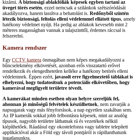
kizárni.
A biztonsági ablakfóliák képesek egyben tartani az
üveget törés esetén
, ezzel nemcsak a szilánkok szétszóródását
akadályozva, hanem lassítva a behatolást is.
Redőnyből szintén
létezik biztonsági, feltolás elleni védelemmel ellátott típus
, amely
hatékony védelmet nyújt. Ha pedig az ablakok kevesebb mint 2
méteres magasságban vannak a talajszinttől, érdemes ráccsal is
felszerelni.
Kamera rendszer
Egy
CCTV kamera
önmagában nem képes megakadályozni a
bűncselekmény elkövetését, azonban erős visszatartó erővel
rendelkezik és elengedhetetlen kelléke a hatékony betörés elleni
védelemnek. Éppen ezért,
javasolt erre figyelmeztető táblákat is
elhelyezni, hogy tudatosítsuk a potenciális elkövetőben, hogy
kamerával megfigyelt területre tévedt.
A kamerákat minden esetben olyan helyre szereljük fel,
ahonnan jó minőségű felvételek készülhetnek
, nem zavarják a
napsugarak vagy más fényforrások, a nap egyetlen szakában sem.
Az IP kamerák sokkal jobb felbontásra képesek, mint az analóg
típusok, nagyobb területre láthatnak rá és vezetékek nélkül
kiépíthetőek. Ráadásul egy okostelefonra vagy tabletre telepített
applikációval akár a Föld egy távoli pontjáról is rápillanthatunk
ingatlanunkra.