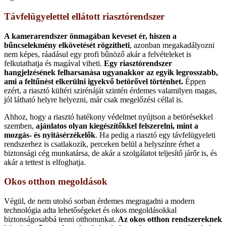
Távfelügyelettel ellátott riasztórendszer
A kamerarendszer önmagában keveset ér, hiszen a
bűncselekmény elkövetését rögzítheti
, azonban megakadályozni
nem képes, ráadásul egy profi bűnöző akár a felvételeket is
felkutathatja és magával viheti.
Egy riasztórendszer
hangjelzésének felharsanása ugyanakkor az egyik legrosszabb,
ami a feltűnést elkerülni igyekvő betörővel történhet.
Éppen
ezért, a riasztó kültéri szirénáját szintén érdemes valamilyen magas,
jól látható helyre helyezni, már csak megelőzési céllal is.
Ahhoz, hogy a riasztó hatékony védelmet nyújtson a betörésekkel
szemben,
ajánlatos olyan kiegészítőkkel felszerelni, mint a
mozgás- és nyitásérzékelők
. Ha pedig a riasztó egy távfelügyeleti
rendszerhez is csatlakozik, perceken belül a helyszínre érhet a
biztonsági cég munkatársa, de akár a szolgálatot teljesítő járőr is, és
akár a tettest is elfoghatja.
Okos otthon megoldások
Végül, de nem utolsó sorban érdemes megragadni a modern
technológia adta lehetőségeket és okos megoldásokkal
biztonságosabbá tenni otthonunkat.
Az okos otthon rendszereknek