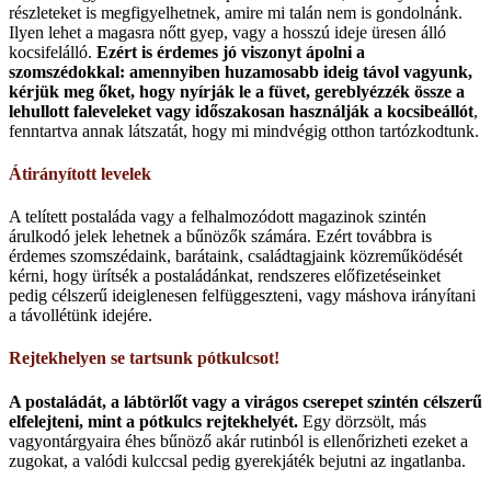
részleteket is megfigyelhetnek, amire mi talán nem is gondolnánk.
Ilyen lehet a magasra nőtt gyep, vagy a hosszú ideje üresen álló
kocsifelálló.
Ezért is érdemes jó viszonyt ápolni a
szomszédokkal: amennyiben huzamosabb ideig távol vagyunk,
kérjük meg őket, hogy nyírják le a füvet, gereblyézzék össze a
lehullott faleveleket vagy időszakosan használják a kocsibeállót
,
fenntartva annak látszatát, hogy mi mindvégig otthon tartózkodtunk.
Átirányított levelek
A telített postaláda vagy a felhalmozódott magazinok szintén
árulkodó jelek lehetnek a bűnözők számára. Ezért továbbra is
érdemes szomszédaink, barátaink, családtagjaink közreműködését
kérni, hogy ürítsék a postaládánkat, rendszeres előfizetéseinket
pedig célszerű ideiglenesen felfüggeszteni, vagy máshova irányítani
a távollétünk idejére.
Rejtekhelyen se tartsunk pótkulcsot!
A postaládát, a lábtörlőt vagy a virágos cserepet szintén célszerű
elfelejteni, mint a pótkulcs rejtekhelyét.
Egy dörzsölt, más
vagyontárgyaira éhes bűnöző akár rutinból is ellenőrizheti ezeket a
zugokat, a valódi kulccsal pedig gyerekjáték bejutni az ingatlanba.