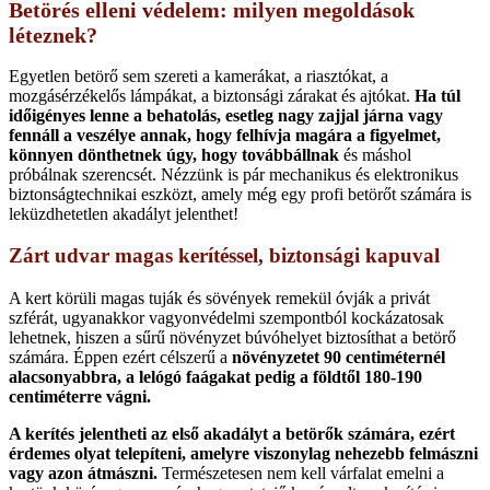
Betörés elleni védelem: milyen megoldások
léteznek?
Egyetlen betörő sem szereti a kamerákat, a riasztókat, a
mozgásérzékelős lámpákat, a biztonsági zárakat és ajtókat.
Ha túl
időigényes lenne a behatolás, esetleg nagy zajjal járna vagy
fennáll a veszélye annak, hogy felhívja magára a figyelmet,
könnyen dönthetnek úgy, hogy továbbállnak
és máshol
próbálnak szerencsét. Nézzünk is pár mechanikus és elektronikus
biztonságtechnikai eszközt, amely még egy profi betörőt számára is
leküzdhetetlen akadályt jelenthet!
Zárt udvar magas kerítéssel, biztonsági kapuval
A kert körüli magas tuják és sövények remekül óvják a privát
szférát, ugyanakkor vagyonvédelmi szempontból kockázatosak
lehetnek, hiszen a sűrű növényzet búvóhelyet biztosíthat a betörő
számára. Éppen ezért célszerű a
növényzetet 90 centiméternél
alacsonyabbra, a lelógó faágakat pedig a földtől 180-190
centiméterre vágni.
A kerítés jelentheti az első akadályt a betörők számára, ezért
érdemes olyat telepíteni, amelyre viszonylag nehezebb felmászni
vagy azon átmászni.
Természetesen nem kell várfalat emelni a