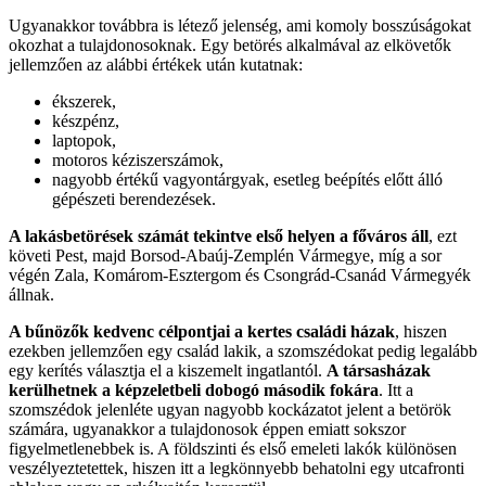
Ugyanakkor továbbra is létező jelenség, ami komoly bosszúságokat
okozhat a tulajdonosoknak. Egy betörés alkalmával az elkövetők
jellemzően az alábbi értékek után kutatnak:
ékszerek,
készpénz,
laptopok,
motoros kéziszerszámok,
nagyobb értékű vagyontárgyak, esetleg beépítés előtt álló
gépészeti berendezések.
A lakásbetörések számát tekintve első helyen a főváros áll
, ezt
követi Pest, majd Borsod-Abaúj-Zemplén Vármegye, míg a sor
végén Zala, Komárom-Esztergom és Csongrád-Csanád Vármegyék
állnak.
A bűnözők kedvenc célpontjai a kertes családi házak
, hiszen
ezekben jellemzően egy család lakik, a szomszédokat pedig legalább
egy kerítés választja el a kiszemelt ingatlantól.
A társasházak
kerülhetnek a képzeletbeli dobogó második fokára
. Itt a
szomszédok jelenléte ugyan nagyobb kockázatot jelent a betörök
számára, ugyanakkor a tulajdonosok éppen emiatt sokszor
figyelmetlenebbek is. A földszinti és első emeleti lakók különösen
veszélyeztetettek, hiszen itt a legkönnyebb behatolni egy utcafronti