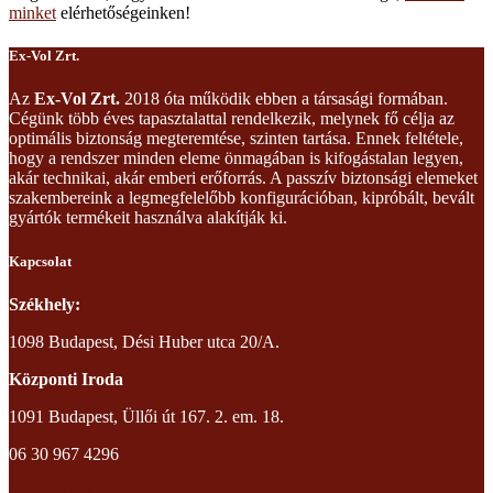
minket
elérhetőségeinken!
Ex-Vol Zrt.
Az
Ex-Vol Zrt.
2018 óta működik ebben a társasági formában.
Cégünk több éves tapasztalattal rendelkezik, melynek fő célja az
optimális biztonság megteremtése, szinten tartása. Ennek feltétele,
hogy a rendszer minden eleme önmagában is kifogástalan legyen,
akár technikai, akár emberi erőforrás. A passzív biztonsági elemeket
szakembereink a legmegfelelőbb konfigurációban, kipróbált, bevált
gyártók termékeit használva alakítják ki.
Kapcsolat
Székhely:
1098 Budapest, Dési Huber utca 20/A.
Központi Iroda
1091 Budapest, Üllői út 167. 2. em. 18.
06 30 967 4296
info@exvol.hu