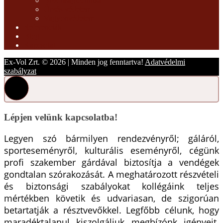
Biztonságtechnika
Őrzés-védelem
Vagyonvédelem
Referenciák
Blog
Kapcsolat
Ex-Vol Zrt. © 2026 | Minden jog fenntartva!
Adatvédelmi
szabályzat
Lépjen velünk kapcsolatba!
Legyen szó bármilyen rendezvényről; gáláról,
sporteseményről, kulturális eseményről, cégünk
profi szakember gárdával biztosítja a vendégek
gondtalan szórakozását. A meghatározott részvételi
és biztonsági szabályokat kollégáink teljes
mértékben követik és udvariasan, de szigorúan
betartatják a résztvevőkkel. Legfőbb célunk, hogy
maradéktalanul kiszolgáljuk megbízónk igényeit.