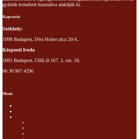
gyártók termékeit használva alakítják ki.
Kapcsolat
Székhely:
1098 Budapest, Dési Huber utca 20/A.
Központi Iroda
1091 Budapest, Üllői út 167. 2. em. 18.
06 30 967 4296
info@exvol.hu
Menü
Kezdőoldal
Rólunk
Szolgáltatások
Objektumvédelem
Személyvédelem
Rendezvénybiztosítás