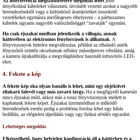
Az interferencia megszüntetésére megoldás lehet
jobb
árnyékolású kábeleket választani, távolabb vezetni azokat a nagyobb
berendezésektől vagy a különböző áramköröket összekötő
vezetékeket egymásra merőlegesen elhelyezni – a párhuzamos
kábelek ugyanis nagyobb valószínűséggel “zavarják” egymást.
Ha csak éjszakai módban jelentkezik a villogás, annak
hátterében az elektromos fényforrások is állhatnak
. A
fényviszonyok hirtelen megváltozása, például az elhaladó autók
fényszórói szintén okozhatnak néhány másodperces vibrálást, amíg
a kamera újrakalibrálja a megvilágításhoz használt infravörös LED-
eket.
4. Fekete a kép
A fekete kép oka olyan banális is lehet, mint egy objektívet
eltakaró falevél vagy más zavaró tárgy.
Ha a megfigyelő kamerán
nincs éjszakai mód, akkor már a rossz fényviszonyok mellett is
kaphatunk fekete képet. Éjszakai üzemmódban is működő
berendezések esetén pedig a probléma forrása lehet egy hibás
beállítás, az elégtelen tápellátás vagy egy fizikai sérülés egyaránt.
Lehetséges megoldás
Elképzelhető, hogy helytelen konfiguráció áll a háttérben és a