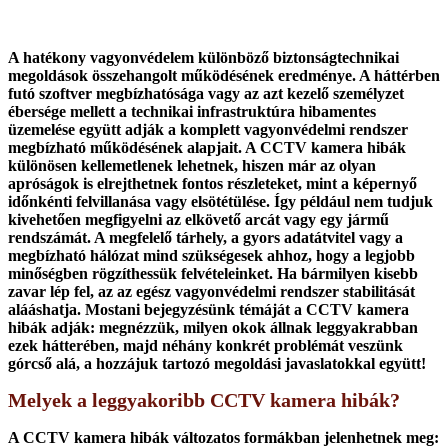
A hatékony vagyonvédelem különböző biztonságtechnikai
megoldások összehangolt működésének eredménye. A háttérben
futó szoftver megbízhatósága vagy az azt kezelő személyzet
ébersége mellett a technikai infrastruktúra hibamentes
üzemelése együtt adják a komplett vagyonvédelmi rendszer
megbízható működésének alapjait. A CCTV kamera hibák
különösen kellemetlenek lehetnek, hiszen már az olyan
apróságok is elrejthetnek fontos részleteket, mint a képernyő
időnkénti felvillanása vagy elsötétülése. Így például nem tudjuk
kivehetően megfigyelni az elkövető arcát vagy egy jármű
rendszámát. A megfelelő tárhely, a gyors adatátvitel vagy a
megbízható hálózat mind szükségesek ahhoz, hogy a legjobb
minőségben rögzíthessük felvételeinket. Ha bármilyen kisebb
zavar lép fel, az az egész vagyonvédelmi rendszer stabilitását
alááshatja. Mostani bejegyzésünk témáját a CCTV kamera
hibák adják: megnézzük, milyen okok állnak leggyakrabban
ezek hátterében, majd néhány konkrét problémát veszünk
górcső alá, a hozzájuk tartozó megoldási javaslatokkal együtt!
Melyek a leggyakoribb CCTV kamera hibák?
A CCTV kamera hibák változatos formákban jelenhetnek meg: