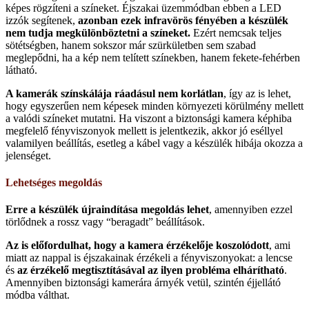
képes rögzíteni a színeket. Éjszakai üzemmódban ebben a LED
izzók segítenek,
azonban ezek infravörös fényében a készülék
nem tudja megkülönböztetni a színeket.
Ezért nemcsak teljes
sötétségben, hanem sokszor már szürkületben sem szabad
meglepődni, ha a kép nem telített színekben, hanem fekete-fehérben
látható.
A kamerák színskálája ráadásul nem korlátlan
, így az is lehet,
hogy egyszerűen nem képesek minden környezeti körülmény mellett
a valódi színeket mutatni. Ha viszont a biztonsági kamera képhiba
megfelelő fényviszonyok mellett is jelentkezik, akkor jó eséllyel
valamilyen beállítás, esetleg a kábel vagy a készülék hibája okozza a
jelenséget.
Lehetséges megoldás
Erre a készülék újraindítása megoldás lehet
, amennyiben ezzel
törlődnek a rossz vagy “beragadt” beállítások.
Az is előfordulhat, hogy a kamera érzékelője koszolódott
, ami
miatt az nappal is éjszakainak érzékeli a fényviszonyokat: a lencse
és
az érzékelő megtisztításával az ilyen probléma elhárítható
.
Amennyiben biztonsági kamerára árnyék vetül, szintén éjjellátó
módba válthat.