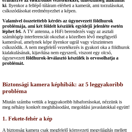
érintkezve az elektromos vezetékekkel, túlfeszültség alakulhat
ki
. Ilyenkor a fellépő túláram elérheti a kamerát, ami torzulásokat,
csíkozódásokat eredményezhet a képen.
Valamivel összetettebb kérdés az úgynevezett földhurok
problémája, ami két földelt készülék egyidejű jelenléte esetén
léphet fel.
A TV antenna, a HiFi berendezés vagy az asztali
számítógép interferenciát okozhat a közelben lévő megfigyelő
kamerával, amelynek képe ilyenkor ugrál vagy vízszintesen
csíkozódik. A nem megfelelő vezetékezés is gyakori oka a földhurok
kialakulásának, kijavítása nem egyszerű, viszont egy olcsó,
úgynevezett
földhurok-leválasztó készülék is orvosolhatja a
problémát.
Biztonsági kamera képhibák: az 5 leggyakoribb
probléma
Miután számba vettük a leggyakoribb hibaforrásokat, nézzünk is
meg néhány konkrét meghibásodást, megoldási javaslatokkal együtt!
1. Fekete-fehér a kép
A biztonság kamera csak megfelelő környezeti megvilágítás mellett