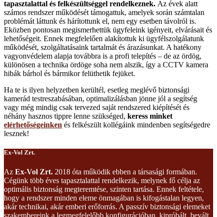
tapasztalattal és felkészültséggel rendelkeznek.
Az évek alatt
számos rendszer működését támogattuk, amelyek során számtalan
problémát láttunk és hárítottunk el, nem egy esetben távolról is.
Eközben pontosan megismerhettük ügyfeleink igényeit, elvárásait és
lehetőségeit. Ennek megfelelően alakítottuk ki ügyfélszolgálatunk
működését, szolgáltatásaink tartalmát és árazásunkat. A hatékony
vagyonvédelem alapja továbbra is a profi telepítés – de az ördög,
különösen a technika ördöge soha nem alszik, így a CCTV kamera
hibák bárhol és bármikor felüthetik fejüket.
Ha te is ilyen helyzetben kerültél, esetleg meglévő biztonsági
kamerád testreszabásában, optimalizálásban jönne jól a segítség
vagy még mindig csak tervezed saját rendszered kiépítését és
néhány hasznos tippre lenne szükséged,
keress minket
elérhetőségeinken
és felkészült kollégáink mindenben segítségedre
lesznek!
Ex-Vol Zrt.
Az
Ex-Vol Zrt.
2018 óta működik ebben a társasági formában.
Cégünk több éves tapasztalattal rendelkezik, melynek fő célja az
optimális biztonság megteremtése, szinten tartása. Ennek feltétele,
hogy a rendszer minden eleme önmagában is kifogástalan legyen,
akár technikai, akár emberi erőforrás. A passzív biztonsági elemeket
szakembereink a legmegfelelőbb konfigurációban, kipróbált, bevált