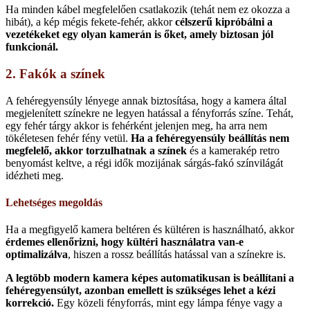
Ha minden kábel megfelelően csatlakozik (tehát nem ez okozza a
hibát), a kép mégis fekete-fehér, akkor
célszerű kipróbálni a
vezetékeket egy olyan kamerán is őket, amely biztosan jól
funkcionál.
2. Fakók a színek
A fehéregyensúly lényege annak biztosítása, hogy a kamera által
megjelenített színekre ne legyen hatással a fényforrás színe. Tehát,
egy fehér tárgy akkor is fehérként jelenjen meg, ha arra nem
tökéletesen fehér fény vetül.
Ha a fehéregyensúly beállítás nem
megfelelő, akkor torzulhatnak a színek
és a kamerakép retro
benyomást keltve, a régi idők mozijának sárgás-fakó színvilágát
idézheti meg.
Lehetséges megoldás
Ha a megfigyelő kamera beltéren és kültéren is használható, akkor
érdemes ellenőrizni, hogy kültéri használatra van-e
optimalizálva
, hiszen a rossz beállítás hatással van a színekre is.
A legtöbb modern kamera képes automatikusan is beállítani a
fehéregyensúlyt, azonban emellett is szükséges lehet a kézi
korrekció.
Egy közeli fényforrás, mint egy lámpa fénye vagy a