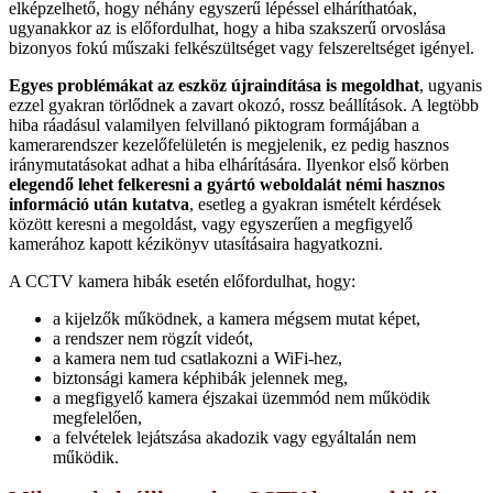
elképzelhető, hogy néhány egyszerű lépéssel elháríthatóak,
ugyanakkor az is előfordulhat, hogy a hiba szakszerű orvoslása
bizonyos fokú műszaki felkészültséget vagy felszereltséget igényel.
Egyes problémákat az eszköz újraindítása is megoldhat
, ugyanis
ezzel gyakran törlődnek a zavart okozó, rossz beállítások. A legtöbb
hiba ráadásul valamilyen felvillanó piktogram formájában a
kamerarendszer kezelőfelületén is megjelenik, ez pedig hasznos
iránymutatásokat adhat a hiba elhárítására. Ilyenkor első körben
elegendő lehet felkeresni a gyártó weboldalát némi hasznos
információ után kutatva
, esetleg a gyakran ismételt kérdések
között keresni a megoldást, vagy egyszerűen a megfigyelő
kamerához kapott kézikönyv utasításaira hagyatkozni.
A CCTV kamera hibák esetén előfordulhat, hogy:
a kijelzők működnek, a kamera mégsem mutat képet,
a rendszer nem rögzít videót,
a kamera nem tud csatlakozni a WiFi-hez,
biztonsági kamera képhibák jelennek meg,
a megfigyelő kamera éjszakai üzemmód nem működik
megfelelően,
a felvételek lejátszása akadozik vagy egyáltalán nem
működik.