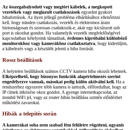
Az összegabalyodott vagy megtört kábelek, a megkopott
vezetékek vagy meglazult csatlakozások
egyaránt gyakori
hibaforrások. Az ilyen jellegű probléma elhárításához ellenőrizni
kell, hogy minden csatlakozás, vezeték és elektromos áram
biztonságosan és szorosan csatlakozik-e, akár egy kicsúszott usb
port is okozhat gondot. Ha valamelyik vezeték megfelelőségével
kapcsolatban kételyeink támadnak,
érdemes kipróbálni különböző
monitorokhoz vagy kamerákhoz csatlakoztatva
, hogy kiderüljön,
a kábelezés vagy a készülék jelenti a hiba forrását.
Rossz beállítások
A helytelen beállítások számos CCTV kamera hiba okozói lehetnek.
Elképzelhető, hogy bizonyos funkciók alapértelmezés szerint
engedélyezve vannak, másokat pedig külön aktiválni kell.
Ha a
rendszerhez egyszerre több kamera is tartozik, előfordulhat, hogy az
IP címek ütközése okoz gondot. A gyenge internetkapcsolat, az
instabil WiFi jel, vagy az router hibás beállítása szintén előidézhet
működési zavarokat.
Hibák a telepítés során
A kamerákat soha nem szabad fém felületre rögzíteni, ugyanis