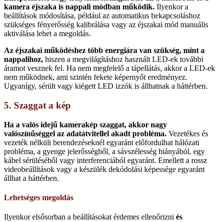
kamera éjszaka is nappali módban működik.
Ilyenkor a
beállítások módosítása, például az automatikus bekapcsoláshoz
szükséges fényerősség kalibrálása vagy az éjszakai mód manuális
aktiválása lehet a megoldás.
Az éjszakai működéshez több energiára van szükség, mint a
nappalihoz,
hiszen a megvilágításhoz használt LED-ek további
áramot vesznek fel. Ha nem megfelelő a tápellátás, akkor a LED-ek
nem működnek, ami szintén fekete képernyőt eredményez.
Ugyanígy, sérült vagy kiégett LED izzók is állhatnak a háttérben.
5. Szaggat a kép
Ha a valós idejű kamerakép szaggat, akkor nagy
valószínűséggel az adatátvitellel akadt probléma.
Vezetékes és
vezeték nélküli berendezéseknél egyaránt előfordulhat hálózati
probléma, a gyenge jelerősségből, a sávszélesség hiányából, egy
kábel sérüléséből vagy interferenciából egyaránt. Emellett a rossz
videobeállítások vagy a készülék dekódolási képessége egyaránt
állhat a háttérben.
Lehetséges megoldás
Ilyenkor elsősorban a beállításokat érdemes ellenőrizni
és