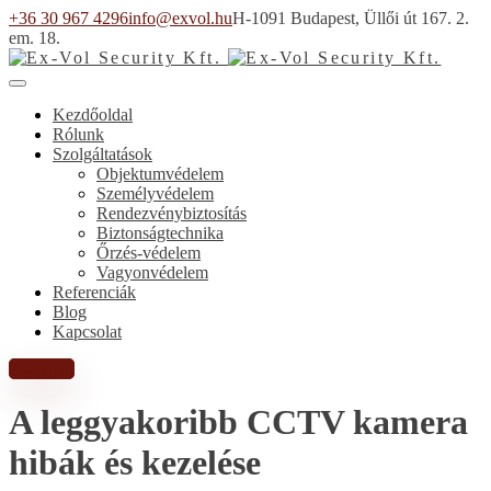
+36 30 967 4296
info@exvol.hu
H-1091 Budapest, Üllői út 167. 2.
em. 18.
Kezdőoldal
Rólunk
Szolgáltatások
Objektumvédelem
Személyvédelem
Rendezvénybiztosítás
Biztonságtechnika
Őrzés-védelem
Vagyonvédelem
Referenciák
Blog
Kapcsolat
Árajánlat
A leggyakoribb CCTV kamera
hibák és kezelése