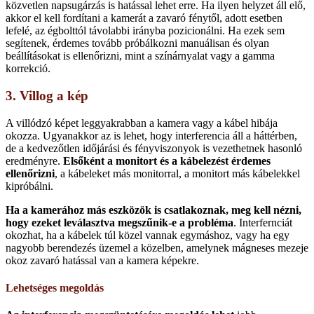
közvetlen napsugárzás is hatással lehet erre. Ha ilyen helyzet áll elő,
akkor el kell fordítani a kamerát a zavaró fénytől, adott esetben
lefelé, az égbolttól távolabbi irányba pozicionálni. Ha ezek sem
segítenek, érdemes tovább próbálkozni manuálisan és olyan
beállításokat is ellenőrizni, mint a színárnyalat vagy a gamma
korrekció.
3. Villog a kép
A villódzó képet leggyakrabban a kamera vagy a kábel hibája
okozza. Ugyanakkor az is lehet, hogy interferencia áll a háttérben,
de a kedvezőtlen időjárási és fényviszonyok is vezethetnek hasonló
eredményre.
Elsőként a monitort és a kábelezést érdemes
ellenőrizni
, a kábeleket más monitorral, a monitort más kábelekkel
kipróbálni.
Ha a kamerához más eszközök is csatlakoznak, meg kell nézni,
hogy ezeket leválasztva megszűnik-e a probléma
. Interfernciát
okozhat, ha a kábelek túl közel vannak egymáshoz, vagy ha egy
nagyobb berendezés üzemel a közelben, amelynek mágneses mezeje
okoz zavaró hatással van a kamera képekre.
Lehetséges megoldás