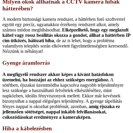
Milyen okok állhatnak a CCTV kamera hibák
hátterében?
A modern biztonsági kamera rendszer, a háttérben futó szoftverrel
együtt egy precíz, ugyanakkor érzékeny rendszert alkot, amely
számos módon meghibásodhat.
Elképzelhető, hogy egy meglazult
kábel vagy rossz beállítás okozza a gondot, állhat a háttérben IP
cím ütközés, hálózati hiba
, de az is lehet, hogy a probléma
valamilyen telepítés során elkövetett figyelmetlenségben keresendő.
Nézzünk is néhányat!
Gyenge áramforrás
A megfigyelő rendszer akkor képes a kívánt hatásfokon
üzemelni, ha hozzájut az ehhez szükséges energiához.
A
sötétben, éjszakai üzemmódba kapcsolva nagyobb teljesítményre
lesz szüksége a használható felvételek elkészítéséhez, mint
napközben, ideális fényviszonyok mellett. Ekkor már kevésnek
bizonyulhat a nappal elégséges teljesítmény. A gyenge tápellátás
fényes nappal is okozhat problémát, azonban,
amíg éjszaka ez
jellemzően sötétséget, nappal inkább felvillanásokat,
csíkozódásokat eredményez a kameraképen.
Hiba a kábelezésben