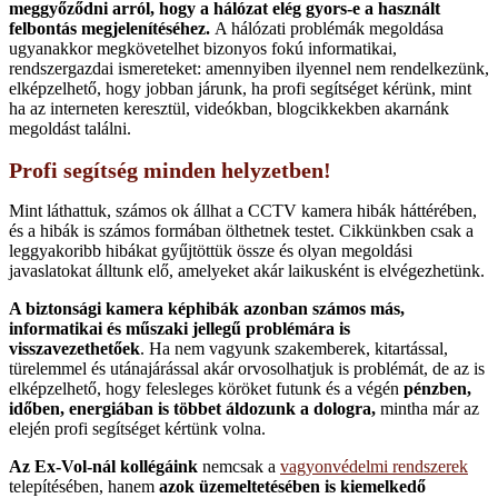
meggyőződni arról, hogy a hálózat elég gyors-e a használt
felbontás megjelenítéséhez.
A hálózati problémák megoldása
ugyanakkor megkövetelhet bizonyos fokú informatikai,
rendszergazdai ismereteket: amennyiben ilyennel nem rendelkezünk,
elképzelhető, hogy jobban járunk, ha profi segítséget kérünk, mint
ha az interneten keresztül, videókban, blogcikkekben akarnánk
megoldást találni.
Profi segítség minden helyzetben!
Mint láthattuk, számos ok állhat a CCTV kamera hibák háttérében,
és a hibák is számos formában ölthetnek testet. Cikkünkben csak a
leggyakoribb hibákat gyűjtöttük össze és olyan megoldási
javaslatokat álltunk elő, amelyeket akár laikusként is elvégezhetünk.
A biztonsági kamera képhibák azonban számos más,
informatikai és műszaki jellegű problémára is
visszavezethetőek
. Ha nem vagyunk szakemberek, kitartással,
türelemmel és utánajárással akár orvosolhatjuk is problémát, de az is
elképzelhető, hogy felesleges köröket futunk és a végén
pénzben,
időben, energiában is többet áldozunk a dologra,
mintha már az
elején profi segítséget kértünk volna.
Az Ex-Vol-nál kollégáink
nemcsak a
vagyonvédelmi rendszerek
telepítésében, hanem
azok üzemeltetésében is kiemelkedő