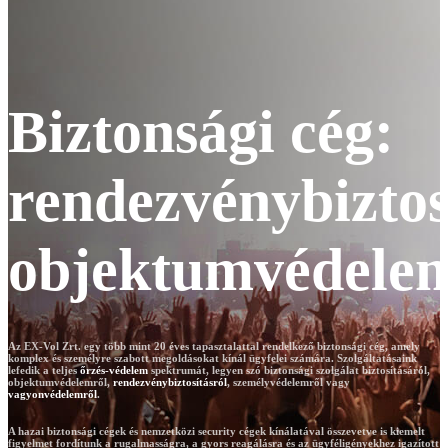
Biztonsági cég:
rendezvénybiztos
objektumvédele
Az EX-Vol Zrt. egy több mint 20 éves tapasztalattal rendelkező biztonsági cég, amely
komplex és személyre szabott megoldásokat kínál ügyfelei számára. Szolgáltatásaink
lefedik a teljes
őrzés-védelem
spektrumát, legyen szó biztonsági szolgálat biztosításáról,
objektumvédelemről,
rendezvénybiztosításról
, személyvédelemről vagy
vagyonvédelemről
.
A hazai biztonsági cégek és nemzetközi security cégek kínálatával összevetve is kiemelt
figyelmet fordítunk a rugalmasságra, a gyors reagálásra és az ügyféligényekhez igazított