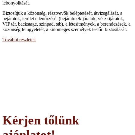
lebonyolítását.
Biztosítjuk a közönség, résztvevők beléptetését, átvizsgálását, a
bejáratok, terület ellenőrzését (bejáratok/kijáratok, vészkijáratok,
VIP tér, backstage, színpad, stb), a létesítmények, a berendezések, a
közönség felügyeletét, a különleges személyek testőri biztosítását.
További részletek
Kérjen tőlünk
ajánlatot!