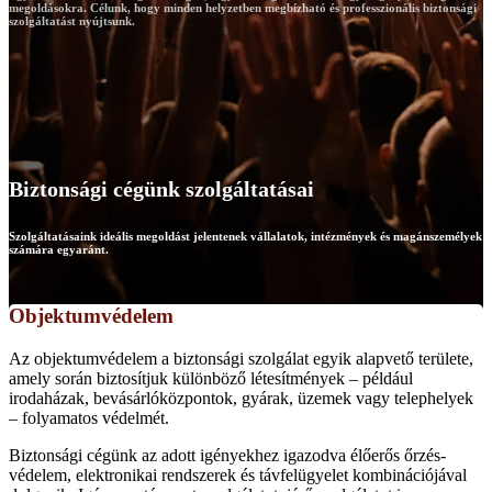
megoldásokra. Célunk, hogy minden helyzetben megbízható és professzionális biztonsági
szolgáltatást nyújtsunk.
Biztonsági cégünk szolgáltatásai
Szolgáltatásaink ideális megoldást jelentenek vállalatok, intézmények és magánszemélyek
számára egyaránt.
Objektumvédelem
Az objektumvédelem a biztonsági szolgálat egyik alapvető területe,
amely során biztosítjuk különböző létesítmények – például
irodaházak, bevásárlóközpontok, gyárak, üzemek vagy telephelyek
– folyamatos védelmét.
Biztonsági cégünk az adott igényekhez igazodva élőerős őrzés-
védelem, elektronikai rendszerek és távfelügyelet kombinációjával