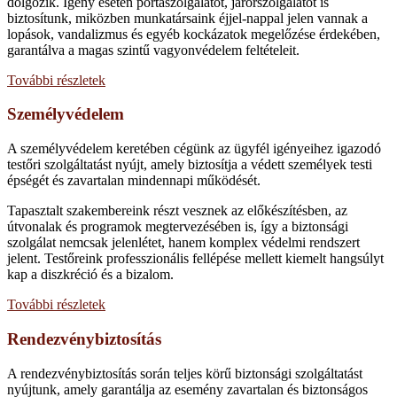
dolgozik. Igény esetén portaszolgálatot, járőrszolgálatot is
biztosítunk, miközben munkatársaink éjjel-nappal jelen vannak a
lopások, vandalizmus és egyéb kockázatok megelőzése érdekében,
garantálva a magas szintű vagyonvédelem feltételeit.
További részletek
Személyvédelem
A személyvédelem keretében cégünk az ügyfél igényeihez igazodó
testőri szolgáltatást nyújt, amely biztosítja a védett személyek testi
épségét és zavartalan mindennapi működését.
Tapasztalt szakembereink részt vesznek az előkészítésben, az
útvonalak és programok megtervezésében is, így a biztonsági
szolgálat nemcsak jelenlétet, hanem komplex védelmi rendszert
jelent. Testőreink professzionális fellépése mellett kiemelt hangsúlyt
kap a diszkréció és a bizalom.
További részletek
Rendezvénybiztosítás
A rendezvénybiztosítás során teljes körű biztonsági szolgáltatást
nyújtunk, amely garantálja az esemény zavartalan és biztonságos