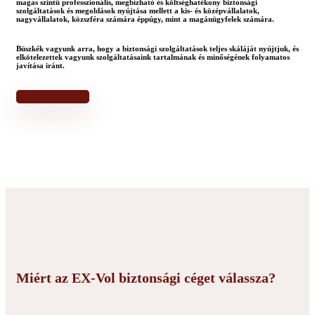
magas szintű professzionális, megbízható és költséghatékony biztonsági
szolgáltatások és megoldások nyújtása mellett a kis- és középvállalatok,
nagyvállalatok, közszféra számára éppúgy, mint a magánügyfelek számára.
Büszkék vagyunk arra, hogy a biztonsági szolgáltatások teljes skáláját nyújtjuk, és
elkötelezettek vagyunk szolgáltatásaink tartalmának és minőségének folyamatos
javítása iránt.
Szolgáltatásaink
Miért az EX-Vol biztonsági céget válassza?