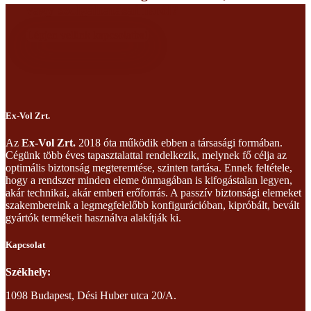
vagy szolgáltatásainkról?
Lépjen velünk kapcsolatba!
Ex-Vol Zrt.
Az
Ex-Vol Zrt.
2018 óta működik ebben a társasági formában.
Cégünk több éves tapasztalattal rendelkezik, melynek fő célja az
optimális biztonság megteremtése, szinten tartása. Ennek feltétele,
hogy a rendszer minden eleme önmagában is kifogástalan legyen,
akár technikai, akár emberi erőforrás. A passzív biztonsági elemeket
szakembereink a legmegfelelőbb konfigurációban, kipróbált, bevált
gyártók termékeit használva alakítják ki.
Kapcsolat
Székhely:
1098 Budapest, Dési Huber utca 20/A.