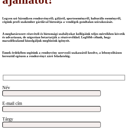
Legyen szó bármilyen rendezvényről; gáláról, sporteseményről, kulturális eseményről,
cégünk profi szakember gárdával biztosítja a vendégek gondtalan szórakozását.
A meghatározott részvételi és biztonsági szabályokat kollégáink teljes mértékben követik
és udvariasan, de szigorúan betartatják a résztvevőkkel. Legfőbb célunk, hogy
maradéktalanul kiszolgáljuk megbízónk igényeit.
Ennek érdekében segítünk a rendezvény szervezői szakaszától kezdve, a lebonyolításon
keresztül egészen a rendezvényt záró feladatokig.
Név
E-mail cím
Tárgy