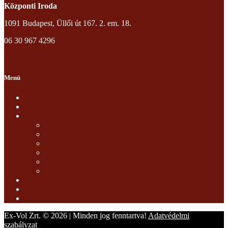
Központi Iroda
1091 Budapest, Üllői út 167. 2. em. 18.
06 30 967 4296
info@exvol.hu
Menü
Kezdőoldal
Rólunk
Szolgáltatások
Objektumvédelem
Személyvédelem
Rendezvénybiztosítás
Biztonságtechnika
Őrzés-védelem
Vagyonvédelem
Referenciák
Blog
Kapcsolat
Ex-Vol Zrt. © 2026 | Minden jog fenntartva!
Adatvédelmi
szabályzat