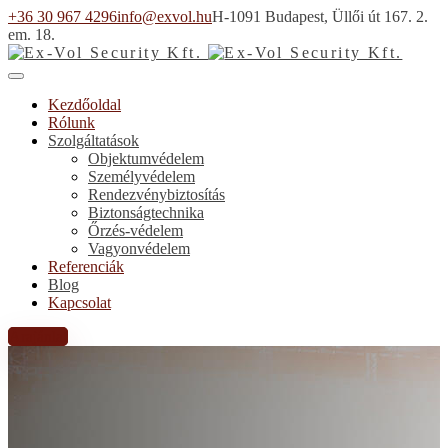
+36 30 967 4296
info@exvol.hu
H-1091 Budapest, Üllői út 167. 2.
em. 18.
Kezdőoldal
Rólunk
Szolgáltatások
Objektumvédelem
Személyvédelem
Rendezvénybiztosítás
Biztonságtechnika
Őrzés-védelem
Vagyonvédelem
Referenciák
Blog
Kapcsolat
Árajánlat