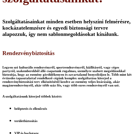
Szolgáltatásainkat minden esetben helyszíni felmérésre,
kockázatelemzésre és egyedi biztonsági tervre
alapozzuk, így nem sablonmegoldásokat kínálunk.
Rendezvénybiztosítás
Legyen szó kulturális rendezvényről, sportrendezvényről, kiállításról, vagy céges
partyról, szakemberekből álló csapatunk rugalmas, személyre szabott megoldásokkal
biztosítja, hogy az esemény gördülékenyen és zavartalanul bonyolódjon le. Több mint két
évtizedes tapasztalattal rendelkező cégünk komplex szolgáltatása kiterjed a
rendezvénybiztosítási terv elkészítésétől kezdve az esemény teljes lezárásáig, akár
magánrendezvényről, akár több száz fős, vagy több ezres rendezvényről van szó.
A szolgáltatásunk kiterjed többek között:
beléptetés és ellenőrzés
területbiztosítás
VIP és backstage