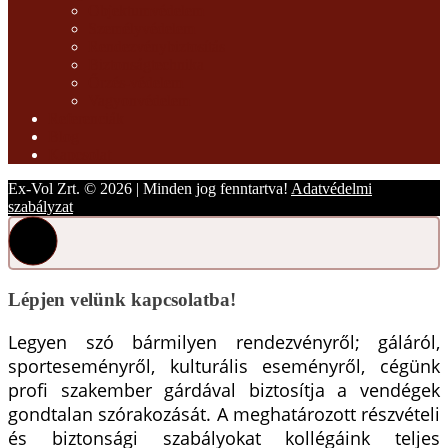
Objektumvédelem
Személyvédelem
Rendezvénybiztosítás
Biztonságtechnika
Őrzés-védelem
Vagyonvédelem
Referenciák
Blog
Kapcsolat
Ex-Vol Zrt. © 2026 | Minden jog fenntartva!
Adatvédelmi
szabályzat
Lépjen velünk kapcsolatba!
Legyen szó bármilyen rendezvényről; gáláról,
sporteseményről, kulturális eseményről, cégünk
profi szakember gárdával biztosítja a vendégek
gondtalan szórakozását. A meghatározott részvételi
és biztonsági szabályokat kollégáink teljes