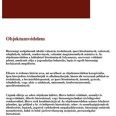
Objektumvédelem
Biztonsági szolgálatunk ideális választás irodaházak, ipari létesítmények, raktárak,
telephelyek, üzletek, rendezvények, valamint magánszemélyek számára is. Az
objektumvédelem a különböző létesítmények folyamatos, szervezett védelmét
jelenti, amelynek célja a jogosulatlan behatolás, lopás és egyéb biztonsági
kockázatok megelőzése.
Először is érdemes kitérni arra, mi sorolható az objektumvédelem kategóriába.
Igen kiterjedten értelmezhetjük és alkalmazhatjuk, hiszen ide tartoznak például az
irodaházak, a bevásárlóközpontok, az ipari létesítmények, üzemek, gyárak,
telephelyek, vagy akár a színházak, múzeumok, konferenciatermek,
sportlétesítmények.
Cégünk ellátja az adott objektum kültéri, illetve beltéri védelmét, személyi és
tárgyvédelmét, élőerős biztosítással, vagy biztonságtechnikai-távfelügyeleti
rendszerekkel, illetve ezek kombinációjával. Az objektumvédelem számos feladatot
jelenthet, így például a ki- és beléptetés biztosítását, teher- és személygépjárművek
ellenőrzését, lopások, jogsértő cselekedetek megakadályozását, biztonsági eszközök
üzemeltetését, külső és belső járőrtevékenység nyújtását, portaszolgálat
biztosítását.