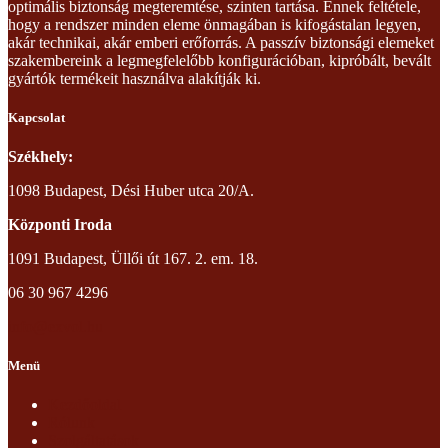
optimális biztonság megteremtése, szinten tartása. Ennek feltétele,
hogy a rendszer minden eleme önmagában is kifogástalan legyen,
akár technikai, akár emberi erőforrás. A passzív biztonsági elemeket
szakembereink a legmegfelelőbb konfigurációban, kipróbált, bevált
gyártók termékeit használva alakítják ki.
Kapcsolat
Székhely:
1098 Budapest, Dési Huber utca 20/A.
Központi Iroda
1091 Budapest, Üllői út 167. 2. em. 18.
06 30 967 4296
info@exvol.hu
Menü
Kezdőoldal
Rólunk
Szolgáltatások