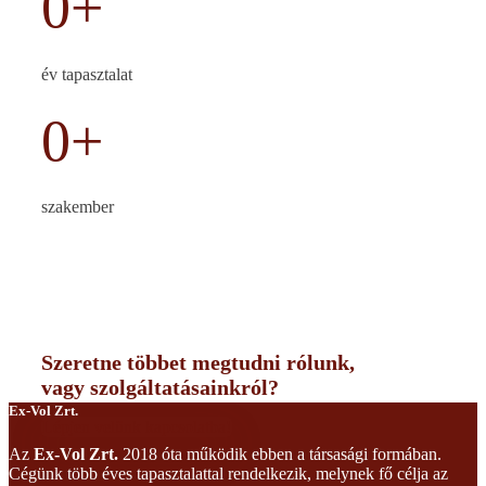
0
+
év tapasztalat
0
+
szakember
Szeretne többet megtudni rólunk,
vagy szolgáltatásainkról?
Ex-Vol Zrt.
Lépjen velünk kapcsolatba!
Az
Ex-Vol Zrt.
2018 óta működik ebben a társasági formában.
Cégünk több éves tapasztalattal rendelkezik, melynek fő célja az