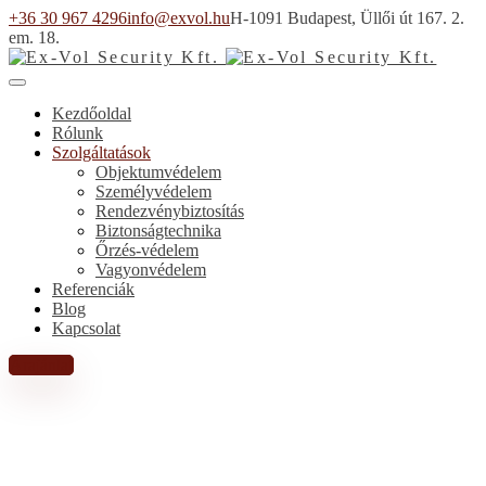
+36 30 967 4296
info@exvol.hu
H-1091 Budapest, Üllői út 167. 2.
em. 18.
Kezdőoldal
Rólunk
Szolgáltatások
Objektumvédelem
Személyvédelem
Rendezvénybiztosítás
Biztonságtechnika
Őrzés-védelem
Vagyonvédelem
Referenciák
Blog
Kapcsolat
Árajánlat