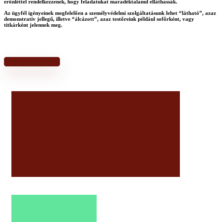
erőnléttel rendelkezzenek, hogy feladatukat maradéktalanul elláthassák.
Az ügyfél igényeinek megfelelően a személyvédelmi szolgáltatásunk lehet “látható”, azaz
demonstratív jellegű, illetve “álcázott”, azaz testőreink például sofőrként, vagy
titkárként jelennek meg.
További részletek