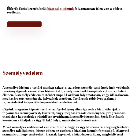
Élőerős őrzés keretén belül
biztonsági cégünk
folyamatosan jelen van a védett
területen.
További részletek
Személyvédelem
A személyvédelem a testőri munkát takarja, az adott személy testi épségének védelmét,
tevékenységének zavartalan biztosítását, amely már hétköznapinak számít az üzleti
életben. A személyvédelem történhet napi 24 órában folyamatosan, vagy időszakosan,
meghatározott események, helyszínek esetében. Testőreink több éves szakmai
tapasztalattal és speciális képzésekkel rendelkeznek.
Cégünk magasan képzett testőrei az ügyfél igényeihez igazodva biztosíthatják a
folyamatos személyőrzést, kíséretet, vagy meghatározott eseményhez, programhoz,
utazáshoz kapcsolódva részidősen nyújthatnak személybiztosítást. Szolgáltatásunk
keretében vállaljuk az ügyfél lakóhelye, munkahelye biztosítását.
Mivel személyes védelemről van szó, fontos, hogy az ügyfél számára a legmegfelelőbb
személyt találjuk meg, hiszen ebben az esetben a bizalom kiemelt fontosságú. Alapvető
számunkra, hogy testőreink jártasak legyenek a küzdősportokban, megfelelő testi