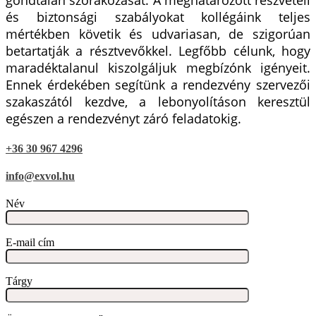
gondtalan szórakozását. A meghatározott részvételi
és biztonsági szabályokat kollégáink teljes
mértékben követik és udvariasan, de szigorúan
betartatják a résztvevőkkel. Legfőbb célunk, hogy
maradéktalanul kiszolgáljuk megbízónk igényeit.
Ennek érdekében segítünk a rendezvény szervezői
szakaszától kezdve, a lebonyolításon keresztül
egészen a rendezvényt záró feladatokig.
+36 30 967 4296
info@exvol.hu
Név
E-mail cím
Tárgy