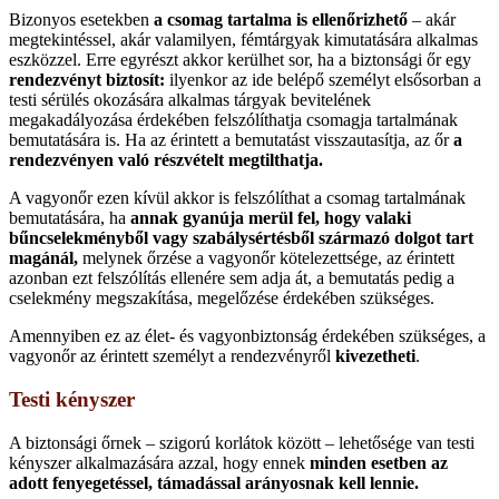
Bizonyos esetekben
a csomag tartalma is ellenőrizhető
– akár
megtekintéssel, akár valamilyen, fémtárgyak kimutatására alkalmas
eszközzel. Erre egyrészt akkor kerülhet sor, ha a biztonsági őr egy
rendezvényt biztosít:
ilyenkor az ide belépő személyt elsősorban a
testi sérülés okozására alkalmas tárgyak bevitelének
megakadályozása érdekében felszólíthatja csomagja tartalmának
bemutatására is. Ha az érintett a bemutatást visszautasítja, az őr
a
rendezvényen való részvételt megtilthatja.
A vagyonőr ezen kívül akkor is felszólíthat a csomag tartalmának
bemutatására, ha
annak gyanúja merül fel, hogy valaki
bűncselekményből vagy szabálysértésből származó dolgot tart
magánál,
melynek őrzése a vagyonőr kötelezettsége, az érintett
azonban ezt felszólítás ellenére sem adja át, a bemutatás pedig a
cselekmény megszakítása, megelőzése érdekében szükséges.
Amennyiben ez az élet- és vagyonbiztonság érdekében szükséges, a
vagyonőr az érintett személyt a rendezvényről
kivezetheti
.
Testi kényszer
A biztonsági őrnek – szigorú korlátok között – lehetősége van testi
kényszer alkalmazására azzal, hogy ennek
minden esetben az
adott fenyegetéssel, támadással arányosnak kell lennie.