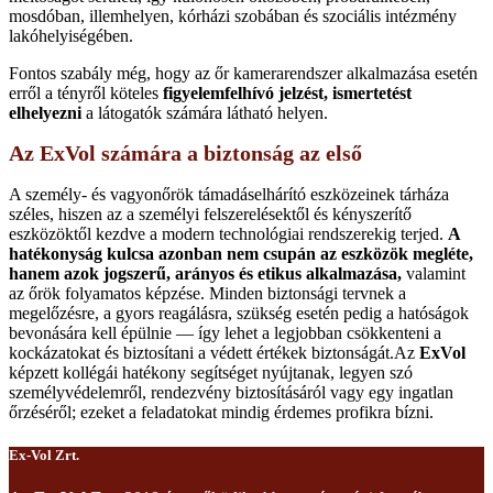
mosdóban, illemhelyen, kórházi szobában és szociális intézmény
lakóhelyiségében.
Fontos szabály még, hogy az őr kamerarendszer alkalmazása esetén
erről a tényről köteles
figyelemfelhívó jelzést, ismertetést
elhelyezni
a látogatók számára látható helyen.
Az ExVol számára a biztonság az első
A személy- és vagyonőrök támadáselhárító eszközeinek tárháza
széles, hiszen az a személyi felszerelésektől és kényszerítő
eszközöktől kezdve a modern technológiai rendszerekig terjed.
A
hatékonyság kulcsa azonban nem csupán az eszközök megléte,
hanem azok jogszerű, arányos és etikus alkalmazása,
valamint
az őrök folyamatos képzése. Minden biztonsági tervnek a
megelőzésre, a gyors reagálásra, szükség esetén pedig a hatóságok
bevonására kell épülnie — így lehet a legjobban csökkenteni a
kockázatokat és biztosítani a védett értékek biztonságát.Az
ExVol
képzett kollégái hatékony segítséget nyújtanak, legyen szó
személyvédelemről, rendezvény biztosításáról vagy egy ingatlan
őrzéséről; ezeket a feladatokat mindig érdemes profikra bízni.
Ex-Vol Zrt.