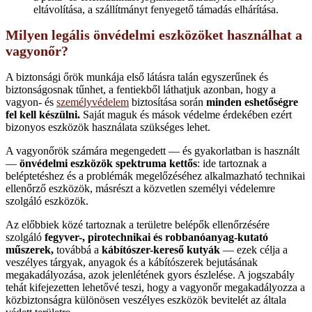
eltávolítása, a szállítmányt fenyegető támadás elhárítása.
Milyen legális önvédelmi eszközöket használhat a
vagyonőr?
A biztonsági őrök munkája első látásra talán egyszerűnek és
biztonságosnak tűnhet, a fentiekből láthatjuk azonban, hogy a
vagyon- és
személyvédelem
biztosítása során
minden eshetőségre
fel kell készülni.
Saját maguk és mások védelme érdekében ezért
bizonyos eszközök használata szükséges lehet.
A vagyonőrök számára megengedett — és gyakorlatban is használt
—
önvédelmi eszközök spektruma kettős
: ide tartoznak a
beléptetéshez és a problémák megelőzéséhez alkalmazható technikai
ellenőrző eszközök, másrészt a közvetlen személyi védelemre
szolgáló eszközök.
Az előbbiek közé tartoznak a területre belépők ellenőrzésére
szolgáló
fegyver-, pirotechnikai és robbanóanyag-kutató
műszerek,
továbbá a
kábítószer-kereső kutyák
— ezek célja a
veszélyes tárgyak, anyagok és a kábítószerek bejutásának
megakadályozása, azok jelenlétének gyors észlelése. A jogszabály
tehát kifejezetten lehetővé teszi, hogy a vagyonőr megakadályozza a
közbiztonságra különösen veszélyes eszközök bevitelét az általa