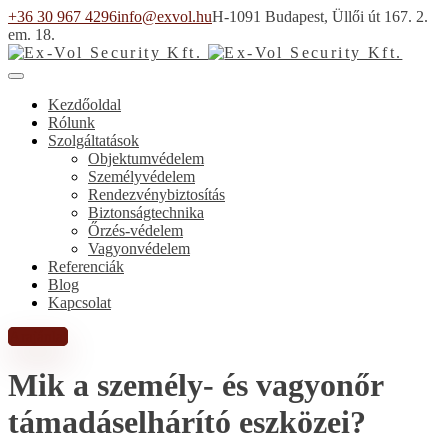
+36 30 967 4296
info@exvol.hu
H-1091 Budapest, Üllői út 167. 2.
em. 18.
Kezdőoldal
Rólunk
Szolgáltatások
Objektumvédelem
Személyvédelem
Rendezvénybiztosítás
Biztonságtechnika
Őrzés-védelem
Vagyonvédelem
Referenciák
Blog
Kapcsolat
Árajánlat
Mik a személy- és vagyonőr
támadáselhárító eszközei?