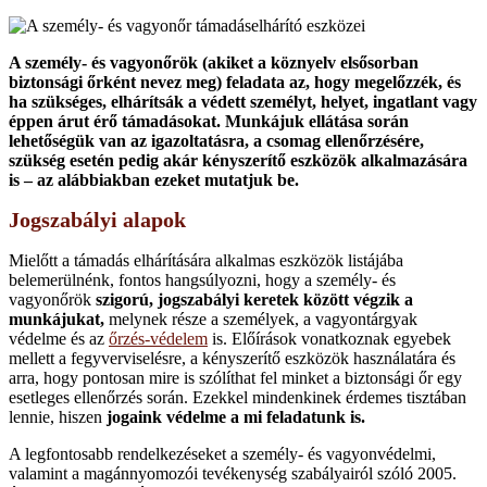
A személy- és vagyonőrök (akiket a köznyelv elsősorban
biztonsági őrként nevez meg) feladata az, hogy megelőzzék, és
ha szükséges, elhárítsák a védett személyt, helyet, ingatlant vagy
éppen árut érő támadásokat. Munkájuk ellátása során
lehetőségük van az igazoltatásra, a csomag ellenőrzésére,
szükség esetén pedig akár kényszerítő eszközök alkalmazására
is – az alábbiakban ezeket mutatjuk be.
Jogszabályi alapok
Mielőtt a támadás elhárítására alkalmas eszközök listájába
belemerülnénk, fontos hangsúlyozni, hogy a személy- és
vagyonőrök
szigorú, jogszabályi keretek között végzik a
munkájukat,
melynek része a személyek, a vagyontárgyak
védelme és az
őrzés-védelem
is. Előírások vonatkoznak egyebek
mellett a fegyverviselésre, a kényszerítő eszközök használatára és
arra, hogy pontosan mire is szólíthat fel minket a biztonsági őr egy
esetleges ellenőrzés során. Ezekkel mindenkinek érdemes tisztában
lennie, hiszen
jogaink védelme a mi feladatunk is.
A legfontosabb rendelkezéseket a személy- és vagyonvédelmi,
valamint a magánnyomozói tevékenység szabályairól szóló 2005.