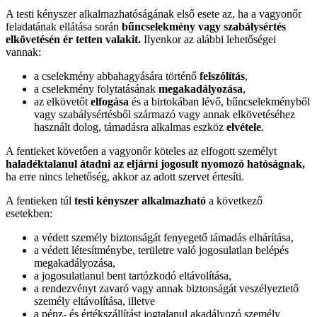
A testi kényszer alkalmazhatóságának első esete az, ha a vagyonőr
feladatának ellátása során
bűncselekmény vagy szabálysértés
elkövetésén ér tetten valakit.
Ilyenkor az alábbi lehetőségei
vannak:
a cselekmény abbahagyására történő
felszólítás
,
a cselekmény folytatásának
megakadályozása
,
az elkövetőt
elfogása
és a birtokában lévő, bűncselekményből
vagy szabálysértésből származó vagy annak elkövetéséhez
használt dolog, támadásra alkalmas eszköz
elvétele
.
A fentieket követően a vagyonőr köteles az elfogott személyt
haladéktalanul átadni az eljárni jogosult nyomozó hatóságnak,
ha erre nincs lehetőség, akkor az adott szervet értesíti.
A fentieken túl
testi kényszer alkalmazható
a következő
esetekben:
a védett személy biztonságát fenyegető támadás elhárítása,
a védett létesítménybe, területre való jogosulatlan belépés
megakadályozása,
a jogosulatlanul bent tartózkodó eltávolítása,
a rendezvényt zavaró vagy annak biztonságát veszélyeztető
személy eltávolítása, illetve
a pénz- és értékszállítást jogtalanul akadályozó személy