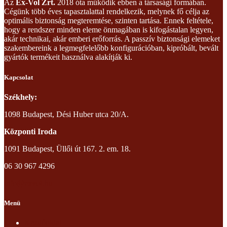
Az
Ex-Vol Zrt.
2018 óta működik ebben a társasági formában.
Cégünk több éves tapasztalattal rendelkezik, melynek fő célja az
optimális biztonság megteremtése, szinten tartása. Ennek feltétele,
hogy a rendszer minden eleme önmagában is kifogástalan legyen,
akár technikai, akár emberi erőforrás. A passzív biztonsági elemeket
szakembereink a legmegfelelőbb konfigurációban, kipróbált, bevált
gyártók termékeit használva alakítják ki.
Kapcsolat
Székhely:
1098 Budapest, Dési Huber utca 20/A.
Központi Iroda
1091 Budapest, Üllői út 167. 2. em. 18.
06 30 967 4296
info@exvol.hu
Menü
Kezdőoldal