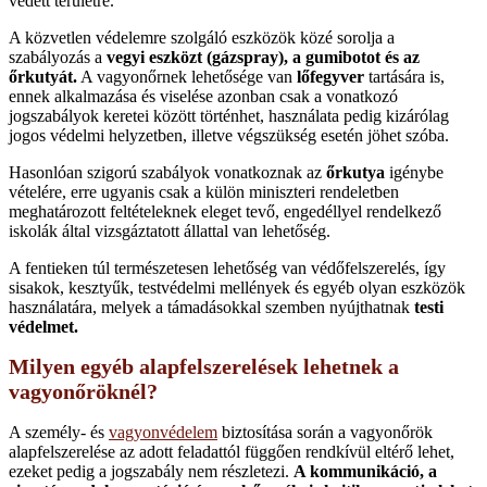
védett területre.
A közvetlen védelemre szolgáló eszközök közé sorolja a
szabályozás a
vegyi eszközt (gázspray), a gumibotot és az
őrkutyát.
A vagyonőrnek lehetősége van
lőfegyver
tartására is,
ennek alkalmazása és viselése azonban csak a vonatkozó
jogszabályok keretei között történhet, használata pedig kizárólag
jogos védelmi helyzetben, illetve végszükség esetén jöhet szóba.
Hasonlóan szigorú szabályok vonatkoznak az
őrkutya
igénybe
vételére, erre ugyanis csak a külön miniszteri rendeletben
meghatározott feltételeknek eleget tevő, engedéllyel rendelkező
iskolák által vizsgáztatott állattal van lehetőség.
A fentieken túl természetesen lehetőség van védőfelszerelés, így
sisakok, kesztyűk, testvédelmi mellények és egyéb olyan eszközök
használatára, melyek a támadásokkal szemben nyújthatnak
testi
védelmet.
Milyen egyéb alapfelszerelések lehetnek a
vagyonőröknél?
A személy- és
vagyonvédelem
biztosítása során a vagyonőrök
alapfelszerelése az adott feladattól függően rendkívül eltérő lehet,
ezeket pedig a jogszabály nem részletezi.
A kommunikáció, a