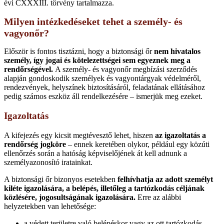
évi CXXXIII. törvény tartalmazza.
Milyen intézkedéseket tehet a személy- és
vagyonőr?
Először is fontos tisztázni, hogy a biztonsági őr
nem hivatalos
személy, így jogai és kötelezettségei sem egyeznek meg a
rendőrségével.
A személy- és vagyonőr megbízási szerződés
alapján gondoskodik személyek és vagyontárgyak védelméről,
rendezvények, helyszínek biztosításáról, feladatának ellátásához
pedig számos eszköz áll rendelkezésére – ismerjük meg ezeket.
Igazoltatás
A kifejezés egy kicsit megtévesztő lehet, hiszen
az igazoltatás a
rendőrség jogköre
– ennek keretében olykor, például egy közúti
ellenőrzés során a hatóság képviselőjének át kell adnunk a
személyazonosító iratainkat.
A biztonsági őr bizonyos esetekben
felhívhatja az adott személyt
kiléte igazolására, a belépés, illetőleg a tartózkodás céljának
közlésére, jogosultságának igazolására.
Erre az alábbi
helyzetekben van lehetősége:
a védett területre való belépéskor vagy az ott tartózkodás