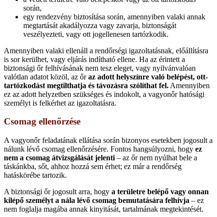
során,
egy rendezvény biztosítása során, amennyiben valaki annak
megtartását akadályozza vagy zavarja, biztonságát
veszélyezteti, vagy ott jogellenesen tartózkodik.
Amennyiben valaki ellenáll a rendőrségi igazoltatásnak, előállításra
is sor kerülhet, vagy eljárás indítható ellene. Ha az érintett a
biztonsági őr felhívásának nem tesz eleget, vagy nyilvánvalóan
valótlan adatot közöl, az őr
az adott helyszínre való belépést, ott-
tartózkodást megtilthatja és távozásra szólíthat fel.
Amennyiben
ez az adott helyzetben szükséges és indokolt, a vagyonőr hatósági
személyt is felkérhet az igazoltatásra.
Csomag ellenőrzése
A vagyonőr feladatának ellátása során bizonyos esetekben jogosult a
nálunk lévő csomag ellenőrzésére. Fontos hangsúlyozni, hogy
ez
nem a csomag átvizsgálását jelenti
– az őr nem nyúlhat bele a
táskánkba, sőt, ahhoz hozzá sem érhet; ez már a rendőrség
hatáskörébe tartozik.
A biztonsági őr jogosult arra, hogy
a területre belépő vagy onnan
kilépő személyt a nála lévő csomag bemutatására felhívja
– ez
nem foglalja magába annak kinyitását, tartalmának megtekintését.