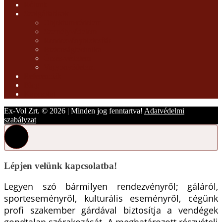
Rólunk
Szolgáltatások
Objektumvédelem
Személyvédelem
Rendezvénybiztosítás
Biztonságtechnika
Őrzés-védelem
Vagyonvédelem
Referenciák
Blog
Kapcsolat
Ex-Vol Zrt. © 2026 | Minden jog fenntartva!
Adatvédelmi
szabályzat
Lépjen velünk kapcsolatba!
Legyen szó bármilyen rendezvényről; gáláról,
sporteseményről, kulturális eseményről, cégünk
profi szakember gárdával biztosítja a vendégek