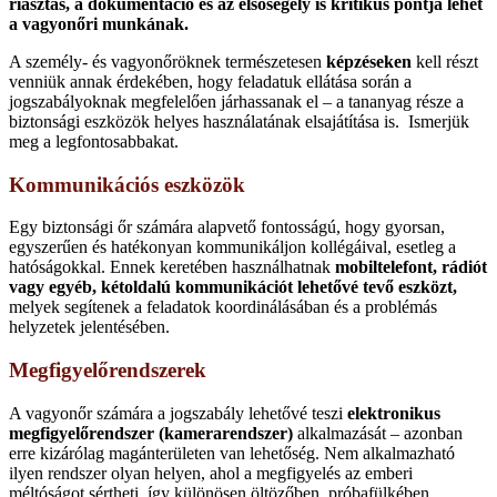
riasztás, a dokumentáció és az elsősegély is kritikus pontja lehet
a vagyonőri munkának.
A személy- és vagyonőröknek természetesen
képzéseken
kell részt
venniük annak érdekében, hogy feladatuk ellátása során a
jogszabályoknak megfelelően járhassanak el – a tananyag része a
biztonsági eszközök helyes használatának elsajátítása is. Ismerjük
meg a legfontosabbakat.
Kommunikációs eszközök
Egy biztonsági őr számára alapvető fontosságú, hogy gyorsan,
egyszerűen és hatékonyan kommunikáljon kollégáival, esetleg a
hatóságokkal. Ennek keretében használhatnak
mobiltelefont, rádiót
vagy egyéb, kétoldalú kommunikációt lehetővé tevő eszközt,
melyek segítenek a feladatok koordinálásában és a problémás
helyzetek jelentésében.
Megfigyelőrendszerek
A vagyonőr számára a jogszabály lehetővé teszi
elektronikus
megfigyelőrendszer (kamerarendszer)
alkalmazását – azonban
erre kizárólag magánterületen van lehetőség. Nem alkalmazható
ilyen rendszer olyan helyen, ahol a megfigyelés az emberi
méltóságot sértheti, így különösen öltözőben, próbafülkében,