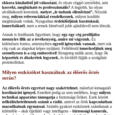
ekkora kínálatból jól választani
, és olyan céggel szerződni, ami
korrekt, megbízható és professzionális?
A legjobb, ha olyan
alvállalkozót keresünk,
melyet „le tudunk ellenőrizni”.
Nézzük
meg,
milyen referenciákkal rendelkeznek
, milyen korábbi
megbízásaik voltak. Nyugodtan
érdeklődjünk barátoknál,
ismerősöknél
, mert a remek hírnévnél jobb ajánlólevél nem létezik.
Annak is fordítsunk figyelmet, hogy
egy-egy cég profiljába
mennyire illik az a tevékenység, amire mi vágyunk.
Ez
különösen fontos, amennyiben
egyedi igényeink vannak
, mert sok
cég csak az alapokat képes nyújtani. Feltétlenül
ismerkedjünk meg
személyesen is a cég embereivel!
Rengeteg múlik azon, hogy ők
képzettek és diszkrétek legyenek
, és kívülről fújják a szolgálati
protokollokat.
Milyen eszközöket használnak az élőerős őrzés
során?
Az élőerős őrzés egyrészt nagy szakértelmet
, másrészt kimagasló
kordinációt igényel.
Emellett pedig az sem mellékes, hogy
milyen
technikai apparátus támogatja
a biztonsági őröket. Ezek között
nélkülözhetetlennek számít a rádió
, amivel az őrök
kapcsolatban
maradhatnak egymással.
Szintén gyakori eszköznek számítanak a
különféle – akár éjjellátó vagy intelligens –
biztonsági kamerák,