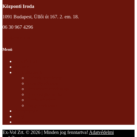
Központi Iroda
1091 Budapest, Üllői út 167. 2. em. 18.
06 30 967 4296
info@exvol.hu
Menü
Kezdőoldal
Rólunk
Szolgáltatások
Objektumvédelem
Személyvédelem
Rendezvénybiztosítás
Biztonságtechnika
Őrzés-védelem
Vagyonvédelem
Referenciák
Blog
Kapcsolat
Ex-Vol Zrt. © 2026 | Minden jog fenntartva!
Adatvédelmi