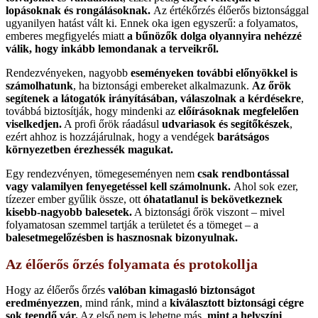
lopásoknak és rongálásoknak.
Az értékőrzés élőerős biztonsággal
ugyanilyen hatást vált ki. Ennek oka igen egyszerű: a folyamatos,
emberes megfigyelés miatt
a bűnözők dolga olyannyira nehézzé
válik, hogy inkább lemondanak a terveikről.
Rendezvényeken, nagyobb
eseményeken további előnyökkel is
számolhatunk
, ha biztonsági embereket alkalmazunk.
Az őrök
segítenek a látogatók irányításában, válaszolnak a kérdésekre
,
továbbá biztosítják, hogy mindenki az
előírásoknak megfelelően
viselkedjen.
A profi őrök ráadásul
udvariasok és segítőkészek
,
ezért ahhoz is hozzájárulnak, hogy a vendégek
barátságos
környezetben érezhessék magukat.
Egy rendezvényen, tömegeseményen nem
csak rendbontással
vagy valamilyen fenyegetéssel kell számolnunk.
Ahol sok ezer,
tízezer ember gyűlik össze, ott
óhatatlanul is bekövetkeznek
kisebb-nagyobb balesetek.
A biztonsági őrök viszont – mivel
folyamatosan szemmel tartják a területet és a tömeget – a
balesetmegelőzésben is hasznosnak bizonyulnak.
Az élőerős őrzés folyamata és protokollja
Hogy az élőerős őrzés
valóban kimagasló biztonságot
eredményezzen
, mind ránk, mind a
kiválasztott biztonsági
cégre
sok teendő vár.
Az első nem is lehetne más,
mint a helyszíni