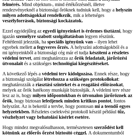
felmérés.
Mind objektum-, mind értékőrzésnél, illetve
rendezvényeknél a biztonsági őröknek tudniuk kell, hogy a
helyszín
milyen adottságokkal rendelkezik
, mik a lehetséges
veszélyforrások, biztonsági kockázatok.
Ezzel egyidejűleg az
egyedi igényeinket is érdemes tisztázni
, hogy
igazán
személyre szabott szolgáltatásban
legyen részünk.
Feltétlenül jelezzük, ha
speciális igényünk van
– ilyen lehet
egyebek mellett
a fegyveres őrzés.
A helyszíni adottságokból és a
mi igényeinkből a biztonsági cég már el tudja
készíteni a részletes
védelmi tervet
, ami meghatározza az
őrök feladatait, járőrözési
útvonalait
és a szükséges
technológiai kiegészítéseket.
A következő lépés a
védelmi terv kidolgozása.
Ennek része, hogy
a biztonsági szolgálat
létrehozza a szükséges protokollokat
:
meghatározzák a
riasztási szinteket és a reagálási előírásokat
,
melyek az őrök hatékony munkáját biztosítják. A védelmi terv része
lesz az is, hogy
milyen időpontokban és útvonalon járőröznek az
őrök
, hogy biztosan
lefedjenek minden kritikus pontot
, fontos
helyszínt. Az is bekerül a tervbe, hogy pontosan
mi a teendő egyes
helyzetekben.
Részletes cselekvési protokoll készül például
tűz,
vészhelyzet vagy behatolási kísérlet esetére.
Hogy mindez megvalósulhasson, természetesen
szerződést kell
kötnünk az élőerős őrzést biztosító céggel.
A dokumentumból