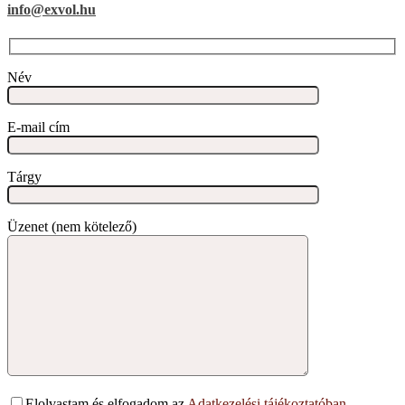
info@exvol.hu
Név
E-mail cím
Tárgy
Üzenet (nem kötelező)
Elolvastam és elfogadom az
Adatkezelési tájékoztatóban