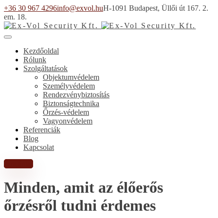
+36 30 967 4296
info@exvol.hu
H-1091 Budapest, Üllői út 167. 2.
em. 18.
Kezdőoldal
Rólunk
Szolgáltatások
Objektumvédelem
Személyvédelem
Rendezvénybiztosítás
Biztonságtechnika
Őrzés-védelem
Vagyonvédelem
Referenciák
Blog
Kapcsolat
Árajánlat
Minden, amit az élőerős
őrzésről tudni érdemes