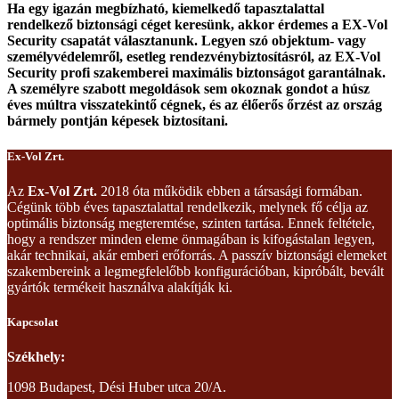
Ha egy igazán megbízható, kiemelkedő tapasztalattal
rendelkező biztonsági céget keresünk, akkor érdemes a EX-Vol
Security csapatát választanunk. Legyen szó objektum- vagy
személyvédelemről, esetleg rendezvénybiztosításról, az EX-Vol
Security profi szakemberei maximális biztonságot garantálnak.
A személyre szabott megoldások sem okoznak gondot a húsz
éves múltra visszatekintő cégnek, és az élőerős őrzést az ország
bármely pontján képesek biztosítani.
Ex-Vol Zrt.
Az
Ex-Vol Zrt.
2018 óta működik ebben a társasági formában.
Cégünk több éves tapasztalattal rendelkezik, melynek fő célja az
optimális biztonság megteremtése, szinten tartása. Ennek feltétele,
hogy a rendszer minden eleme önmagában is kifogástalan legyen,
akár technikai, akár emberi erőforrás. A passzív biztonsági elemeket
szakembereink a legmegfelelőbb konfigurációban, kipróbált, bevált
gyártók termékeit használva alakítják ki.
Kapcsolat
Székhely:
1098 Budapest, Dési Huber utca 20/A.