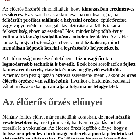
Az élőerős őrzésről elmondhatjuk, hogy
kimagaslóan eredményes
és sikeres.
Ez viszont csak akkor lesz maximálisan igaz, ha
felkészült profikat találunk a helyszíni őrzésre
, épületőrzésre
vagy vagyonvédelmi szolgáltatás biztosítására. Mit is takar a
felkészültség ebben az esetben? Nos, mindenképp
több évnyi
rutint a biztonsági szolgáltatások minden területén.
Az is ide
tartozik, hogy a biztonsági emberek mind
fizikálisan, mind
mentálisan képesek kezelni a legrázósabb helyzeteket is.
A hatékonyság növelése érdekében a
biztonsági őrök a
legmodernebb technikát is bevetik.
Ezek közé sorolhatók a
fejlett
kamerarendszerek, riasztók és más megfigyelő eszközök.
Amennyiben pedig igazán biztosra szeretnénk menni, akkor
24 órás
élőerős őrzésre van szükségünk.
Ilyenkor a biztonsági szolgálat
váltott műszakokkal
garantálja a folyamatos felügyeletet.
Az élőerős őrzés előnyei
Néhány fontos előnyt már említettünk korábban, de
most nézzük
részletesebben is
, miért járunk jól, ha ilyen megoldás mellett
tesszük le a voksunkat. Az élőerős őrzés legfőbb előnye, hogy a
helyszínen jelen lévő biztonsági emberek a puszta jelenlétükkel