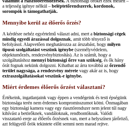
valamint a riasztóberendezések.
A biztonsági őröket ezek mellett –
a teljesség igénye nélkül –
beléptetőrendszerek, kordonok,
sorompók is támogathatják.
Mennyibe kerül az élőerős őrzés?
A kérdésre nehéz egyértelmű választ adni, mert a
biztonsági cégek
mindig egyedi árazással dolgoznak
, amit több tényező is
befolyásol. Alapvetően meghatározza az árszabást, hogy
milyen
típusú szolgáltatást veszünk igénybe
(személyvédelem,
objektumőrzés, rendezvénybiztosítás). Az is számít, hogy a
szolgáltatáshoz
mennyi biztonsági őrre van szükség
, és ők hány
órát fognak nekünk dolgozni. Kihathat az árra továbbá az
őrzendő
terület nagysága, a rendezvény mérete
vagy akár az is, hogy
extraszolgáltatásokat veszünk-e igénybe.
Miért érdemes élőerős őrzést választani?
Értékeink, ingatlanjaink vagy éppen a vendégeink és testi épségünk
biztonsága terén nem érdemes kompromisszumot kötni. Önmagában
egy biztonsági kamera vagy egy riasztórendszer nem jelent túl nagy
kihívást a betörőknek, vandáloknak, rendbontóknak. Valódi
visszatartó ereje az élőerős őrzésnek van, mert a helyszínen járőröző,
azt felügyelő őrök tekintete előtt semmi nem marad rejtve.