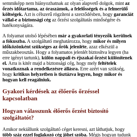
semmiképp nem hiányozhatnak az olyan alapvető dolgok, mint
az
őrzés időtartama, az óraszámok, a felelősségek és a felmerülő
költségek.
Azt is célszerű rögzíteni a szerződésben, hogy
garanciát
vállal-e a biztonsági cég
az őrzési szolgáltatás minőségére és
hatékonyságára.
A folyamat utolsó lépésében
már a gyakorlati tényezők kerülnek
a fókuszba.
A szolgáltató meghatározza, hogy
mikor és milyen
időközönként szükséges az őrök jelenléte
, azaz elkészül a
műszakbeosztás. Hogy a folyamatos jelenlét biztosítva legyen (ha
erre igényt tartunk),
külön nappali és éjszakai őrzést különítenek
el.
Arra is kitér majd a biztonsági cég, hogy mely
feltételek
vonatkoznak a rendelkezésre állásra.
Erre azért van szükség,
hogy
kritikus helyzetben is tisztázva legyen, hogy mikor és
hogyan kell reagálniuk.
Gyakori kérdések az élőerős őrzéssel
kapcsolatban
Hogyan válasszunk élőerős őrzést biztosító
szolgáltatót?
Amikor nekiállunk szolgáltató céget keresni, azt láthatjuk, hogy
több száz ezzel foglakozó cég jöhet szóba.
Mégis hogyan tudunk