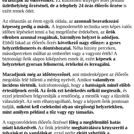
elriasztják az elkövetőket.
Ez különösen lényeges lehet például
üzlethelyiség őrzésénél, de a telephely 24 órás élőerős
őrzése
is
ezért remek ötlet.
Az elriasztás az érem egyik oldala, az
azonnali beavatkozási
képesség pedig a másik.
A legmodernebb technika sem képes valós
időben lépéseket tenni a baj megelőzése érdekében, az
őrök
ellenben azonnal reagálnak, bármilyen helyzet is adódjon.
Ebből fakad az élőerős őrzés
következő nagy előnye: a gyors
helyzetfelismerés és döntéshozatal.
Néha bizony perceken,
másodperceken múlhat az emberélet vagy a vagyoni érték! A
biztonsági őrök alapos kiképzésen esnek át, ezért
képesek a
helyzeteket gyorsan felismerni, értékelni és lereagálni.
Maradjunk még az időtényezőnél
, ami mindenképpen az élőerős
megoldás felé billenti a mérleg nyelvét. Amikor
valamilyen
incidens történik
, kulcsfontosságú, hogy a
hatóságok minél előbb
értesüljenek erről. Az őrök ezt késlekedés nélkül megteszik
, és
ezzel jelentősen felgyorsítják a rendőrség, a mentők vagy a tűzoltók
válaszidejét. Az sem elhanyagolható, hogy a képzett őrök pontosan
tudják,
miként kell cselekedni olyan sürgősségi helyzetekben,
mint amilyen például a tűz vagy egy támadás.
A vagyonvédelem élőerős őrzéssel
főleg a megfélemlítő hatás
miatt közkedvelt.
Az őrük jelenléte
meghátrálásra kényszeríti a
tolvajokat és vandálokat
, ezzel pedig
elejét vehetjük a