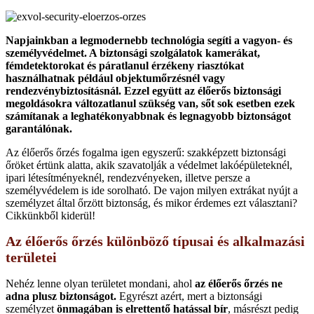
Napjainkban a legmodernebb technológia segíti a vagyon- és
személyvédelmet. A biztonsági szolgálatok kamerákat,
fémdetektorokat és páratlanul érzékeny riasztókat
használhatnak például objektumőrzésnél vagy
rendezvénybiztosításnál. Ezzel együtt az élőerős biztonsági
megoldásokra változatlanul szükség van, sőt sok esetben ezek
számítanak a leghatékonyabbnak és legnagyobb biztonságot
garantálónak.
Az élőerős őrzés fogalma igen egyszerű: szakképzett biztonsági
őröket értünk alatta, akik szavatolják a védelmet lakóépületeknél,
ipari létesítményeknél, rendezvényeken, illetve persze a
személyvédelem is ide sorolható. De vajon milyen extrákat nyújt a
személyzet által őrzött biztonság, és mikor érdemes ezt választani?
Cikkünkből kiderül!
Az élőerős őrzés különböző típusai és alkalmazási
területei
Nehéz lenne olyan területet mondani, ahol
az élőerős őrzés ne
adna plusz biztonságot.
Egyrészt azért, mert a biztonsági
személyzet
önmagában is elrettentő hatással bír
, másrészt pedig