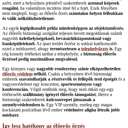
azért, mert a helyszínen jelenlévő szakemberek
azonnal képesek
reagálni
, ha valamilyen incidens ütné fel a fejét. Ezek fényében
nem meglepő, hogy az élőerős őrzés
számtalan helyen felbukkan
és válik nélkülözhetetlenné.
Az egyik
legtipikusabb példa mindenképpen az objektumőrzés.
Az élőerős biztonsági szolgálat teljesen bevett megoldásnak számít
nagyobb
üzlethelyiségeknél, bevásárlóközpontoknál vagy
banképületeknél.
Az ipari terület őrzése is sokkal hatékonyabb
ezzel a módszerrel, ahogy
természetesen a
telephelyőrzés
is.
Egy
cég komoly értékeket tarthat a telephelyén, a
biztonság
élőerős
őrzéssel pedig maximálisan megvalósul.
Egy közepes vagy
nagyobb rendezvény szinte elképzelhetetlen
élőerős védelem
nélkül.
Csakis a helyszínen lévő biztonsági
emberek
szavatolhatják a résztvevők és fellépők testi épségét
és a
vagyonvédelmet egy koncerten,
sporteseményen vagy
konferencián.
Végül említsük meg, hogy nem ritkán egy-egy
értékesebb
szállítmány igényel élőerős támogatást
, illetve a
biztonsági szakemberek
kulcsszerepet játszanak a
személyvédelemben is.
Egy VIP személy, esetleg egy magas
kockázatú pozícióban lévő ember
védelmére aligha létezik jobb
módszer.
Így lesz hatékony az élőerős őrzés