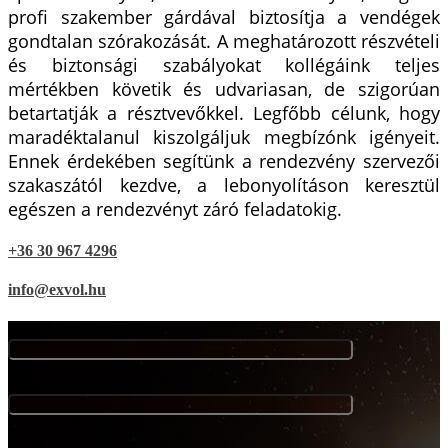
profi szakember gárdával biztosítja a vendégek
gondtalan szórakozását. A meghatározott részvételi
és biztonsági szabályokat kollégáink teljes
mértékben követik és udvariasan, de szigorúan
betartatják a résztvevőkkel. Legfőbb célunk, hogy
maradéktalanul kiszolgáljuk megbízónk igényeit.
Ennek érdekében segítünk a rendezvény szervezői
szakaszától kezdve, a lebonyolításon keresztül
egészen a rendezvényt záró feladatokig.
+36 30 967 4296
info@exvol.hu
Név
E-mail cím
Tárgy