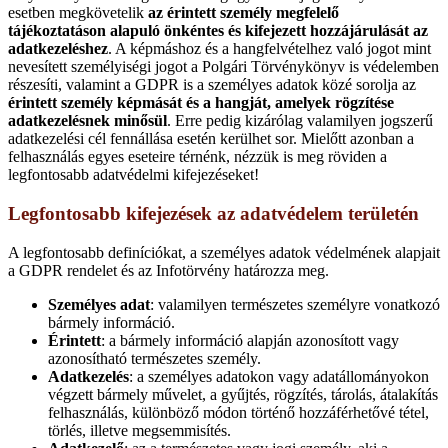
esetben megkövetelik
az érintett személy megfelelő
tájékoztatáson alapuló önkéntes és kifejezett hozzájárulását az
adatkezeléshez
. A képmáshoz és a hangfelvételhez való jogot mint
nevesített személyiségi jogot a Polgári Törvénykönyv is védelemben
részesíti, valamint a GDPR is a személyes adatok közé sorolja az
érintett személy képmását és a hangját, amelyek rögzítése
adatkezelésnek minősül
. Erre pedig kizárólag valamilyen jogszerű
adatkezelési cél fennállása esetén kerülhet sor. Mielőtt azonban a
felhasználás egyes eseteire térnénk, nézzük is meg röviden a
legfontosabb adatvédelmi kifejezéseket!
Legfontosabb kifejezések az adatvédelem területén
A legfontosabb definíciókat, a személyes adatok védelmének alapjait
a GDPR rendelet és az Infotörvény határozza meg.
Személyes adat
: valamilyen természetes személyre vonatkozó
bármely információ.
Érintett
: a bármely információ alapján azonosított vagy
azonosítható természetes személy.
Adatkezelés
: a személyes adatokon vagy adatállományokon
végzett bármely művelet, a gyűjtés, rögzítés, tárolás, átalakítás
felhasználás, különböző módon történő hozzáférhetővé tétel,
törlés, illetve megsemmisítés.