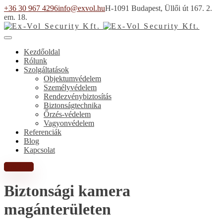
+36 30 967 4296
info@exvol.hu
H-1091 Budapest, Üllői út 167. 2.
em. 18.
Kezdőoldal
Rólunk
Szolgáltatások
Objektumvédelem
Személyvédelem
Rendezvénybiztosítás
Biztonságtechnika
Őrzés-védelem
Vagyonvédelem
Referenciák
Blog
Kapcsolat
Árajánlat
Biztonsági kamera
magánterületen