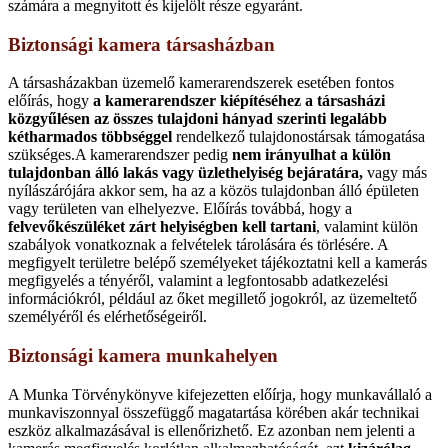
számára a megnyitott és kijelölt része egyaránt.
Biztonsági kamera társasházban
A társasházakban üzemelő kamerarendszerek esetében fontos
előírás, hogy
a kamerarendszer kiépítéséhez a társasházi
közgyűlésen az összes tulajdoni hányad szerinti legalább
kétharmados többséggel
rendelkező tulajdonostársak támogatása
szükséges.A kamerarendszer pedig
nem irányulhat a külön
tulajdonban álló lakás vagy üzlethelyiség bejáratára,
vagy más
nyílászárójára akkor sem, ha az a közös tulajdonban álló épületen
vagy területen van elhelyezve. Előírás továbbá, hogy a
felvevőkészüléket zárt helyiségben kell tartani
, valamint külön
szabályok vonatkoznak a felvételek tárolására és törlésére. A
megfigyelt területre belépő személyeket tájékoztatni kell a kamerás
megfigyelés a tényéről, valamint a legfontosabb adatkezelési
információkról, például az őket megillető jogokról, az üzemeltető
személyéről és elérhetőségeiről.
Biztonsági kamera munkahelyen
A Munka Törvénykönyve kifejezetten előírja, hogy munkavállaló a
munkaviszonnyal összefüggő magatartása körében akár technikai
eszköz alkalmazásával is ellenőrizhető. Ez azonban nem jelenti a