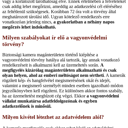
vagy a korlátozott tárolhatóság elve. Ennek értelmében a felvételeket
csak addig lehet megőrizni, ameddig az adatkezelési cél eléréséhez
az feltétlenül szükségesek. Korábban 72 óra volt a törvény által
meghatározott tárolási idő. Ugyan kötelező rendelkezés erre
vonatkozóan jelenleg nincs,
a gyakorlatban a néhány napos
megőrzés lehet indokolható.
Milyen szabályokat ír elő a vagyonvédelmi
törvény?
Biztonsági kamera magánterületen történő kiépítése a
vagyonvédelmi törvény hatálya alá tartozik, így annak vonatkozó
rendelkezéseit is alkalmazni kell az üzemeltetés során.
A
megfigyelés kizárólag magánterületen alkalmazható és csak
olyan helyen, ahol az emberi méltóságot nem sértheti
. A kamerák
rögzített kép- és hangfelvétel megismerésének okát és idejét,
valamint a megismerő személyét minden esetben igazolható módon
jegyzőkönyvben kell rögzíteni. Ez különösen akkor fontos szabály,
ha az üzemeltetést megbízott cég végzi. Ekkor
a vagyonvédelmi
vállalat munkatársa adatfeldolgozónak és egyben
adatkezelőnek is minősül.
Milyen kivétel létezhet az adatvédelem alól?