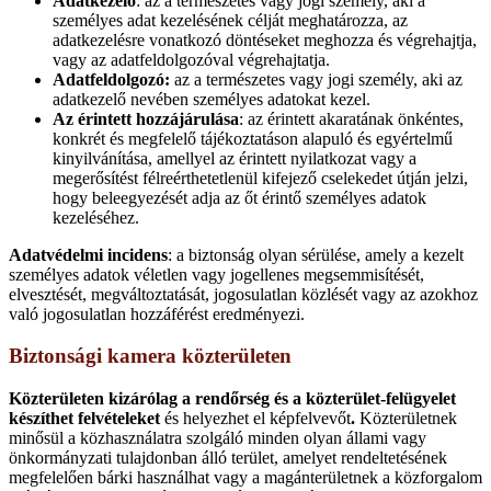
Adatkezelő
: az a természetes vagy jogi személy, aki a
személyes adat kezelésének célját meghatározza, az
adatkezelésre vonatkozó döntéseket meghozza és végrehajtja,
vagy az adatfeldolgozóval végrehajtatja.
Adatfeldolgozó:
az a természetes vagy jogi személy, aki az
adatkezelő nevében személyes adatokat kezel.
Az érintett hozzájárulása
: az érintett akaratának önkéntes,
konkrét és megfelelő tájékoztatáson alapuló és egyértelmű
kinyilvánítása, amellyel az érintett nyilatkozat vagy a
megerősítést félreérthetetlenül kifejező cselekedet útján jelzi,
hogy beleegyezését adja az őt érintő személyes adatok
kezeléséhez.
Adatvédelmi incidens
: a biztonság olyan sérülése, amely a kezelt
személyes adatok véletlen vagy jogellenes megsemmisítését,
elvesztését, megváltoztatását, jogosulatlan közlését vagy az azokhoz
való jogosulatlan hozzáférést eredményezi.
Biztonsági kamera közterületen
Közterületen kizárólag a rendőrség és a közterület-felügyelet
készíthet felvételeket
és helyezhet el képfelvevőt
.
Közterületnek
minősül a közhasználatra szolgáló minden olyan állami vagy
önkormányzati tulajdonban álló terület, amelyet rendeltetésének
megfelelően bárki használhat vagy a magánterületnek a közforgalom