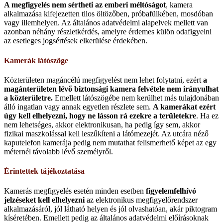
A megfigyelés nem sértheti az emberi méltóságot
, kamera
alkalmazása kifejezetten tilos öltözőben, próbafülkében, mosdóban
vagy illemhelyen. Az általános adatvédelmi alapelvek mellett van
azonban néhány részletkérdés, amelyre érdemes külön odafigyelni
az esetleges jogsértések elkerülése érdekében.
Kamerák látószöge
Közterületen magáncélú megfigyelést nem lehet folytatni, ezért
a
magánterületen lévő biztonsági kamera felvétele nem irányulhat
a közterületre.
Emellett látószögébe nem kerülhet más tulajdonában
álló ingatlan vagy annak egyetlen részlete sem.
A kamerákat ezért
úgy kell elhelyezni, hogy ne lásson rá ezekre a területekre
. Ha ez
nem lehetséges, akkor elektronikusan, ha pedig így sem, akkor
fizikai maszkolással kell leszűkíteni a látómezejét. Az utcára néző
kaputelefon kamerája pedig nem mutathat felismerhető képet az egy
méternél távolabb lévő személyről.
Érintettek tájékoztatása
Kamerás megfigyelés esetén minden esetben
figyelemfelhívó
jelzéseket kell elhelyezni
az elektronikus megfigyelőrendszer
alkalmazásáról, jól látható helyen és jól olvashatóan, akár piktogram
kíséretében. Emellett pedig az általános adatvédelmi előírásoknak