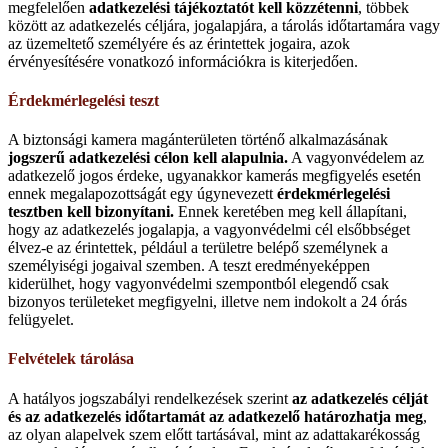
megfelelően
adatkezelési tájékoztatót kell közzétenni
, többek
között az adatkezelés céljára, jogalapjára, a tárolás időtartamára vagy
az üzemeltető személyére és az érintettek jogaira, azok
érvényesítésére vonatkozó információkra is kiterjedően.
Érdekmérlegelési teszt
A biztonsági kamera magánterületen történő alkalmazásának
jogszerű adatkezelési célon kell alapulnia.
A vagyonvédelem az
adatkezelő jogos érdeke, ugyanakkor kamerás megfigyelés esetén
ennek megalapozottságát egy úgynevezett
érdekmérlegelési
tesztben kell bizonyítani.
Ennek keretében meg kell állapítani,
hogy az adatkezelés jogalapja, a vagyonvédelmi cél elsőbbséget
élvez-e az érintettek, például a területre belépő személynek a
személyiségi jogaival szemben. A teszt eredményeképpen
kiderülhet, hogy vagyonvédelmi szempontból elegendő csak
bizonyos területeket megfigyelni, illetve nem indokolt a 24 órás
felügyelet.
Felvételek tárolása
A hatályos jogszabályi rendelkezések szerint
az adatkezelés célját
és az adatkezelés időtartamát az adatkezelő határozhatja meg
,
az olyan alapelvek szem előtt tartásával, mint az adattakarékosság