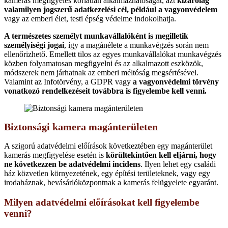
kamerás megfigyelés korlátlan alkalmazhatóságát, azt
kizárólag
valamilyen jogszerű adatkezelési cél, például a vagyonvédelem
vagy az emberi élet, testi épség védelme indokolhatja.
A természetes személyt munkavállalóként is megilletik
személyiségi jogai
, így a magánélete a munkavégzés során nem
ellenőrizhető. Emellett tilos az egyes munkavállalókat munkavégzés
közben folyamatosan megfigyelni és az alkalmazott eszközök,
módszerek nem járhatnak az emberi méltóság megsértésével.
Valamint az Infotörvény, a GDPR vagy
a vagyonvédelmi törvény
vonatkozó rendelkezéseit továbbra is figyelembe kell venni.
Biztonsági kamera magánterületen
A szigorú adatvédelmi előírások következtében egy magánterület
kamerás megfigyelése esetén is
körültekintően kell eljárni, hogy
ne következzen be adatvédelmi incidens
. Ilyen lehet egy családi
ház közvetlen környezetének, egy építési területeknek, vagy egy
irodaháznak, bevásárlóközpontnak a kamerás felügyelete egyaránt.
Milyen adatvédelmi előírásokat kell figyelembe
venni?