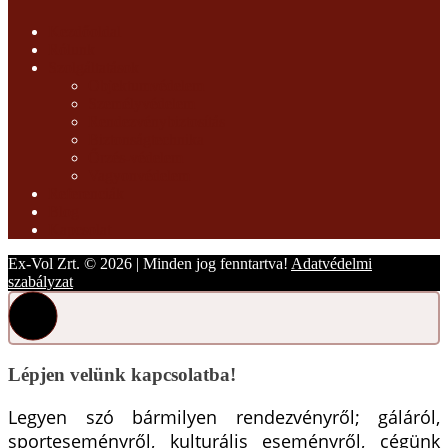
Kezdőoldal
Rólunk
Szolgáltatások
Objektumvédelem
Személyvédelem
Rendezvénybiztosítás
Biztonságtechnika
Őrzés-védelem
Vagyonvédelem
Referenciák
Blog
Kapcsolat
Ex-Vol Zrt. © 2026 | Minden jog fenntartva!
Adatvédelmi
szabályzat
Lépjen velünk kapcsolatba!
Legyen szó bármilyen rendezvényről; gáláról,
sporteseményről, kulturális eseményről, cégünk