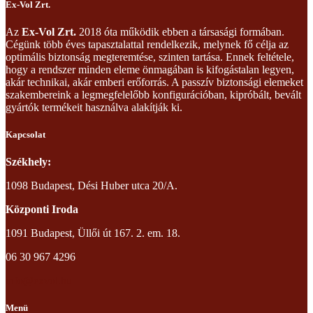
Ex-Vol Zrt.
Az
Ex-Vol Zrt.
2018 óta működik ebben a társasági formában.
Cégünk több éves tapasztalattal rendelkezik, melynek fő célja az
optimális biztonság megteremtése, szinten tartása. Ennek feltétele,
hogy a rendszer minden eleme önmagában is kifogástalan legyen,
akár technikai, akár emberi erőforrás. A passzív biztonsági elemeket
szakembereink a legmegfelelőbb konfigurációban, kipróbált, bevált
gyártók termékeit használva alakítják ki.
Kapcsolat
Székhely:
1098 Budapest, Dési Huber utca 20/A.
Központi Iroda
1091 Budapest, Üllői út 167. 2. em. 18.
06 30 967 4296
info@exvol.hu
Menü