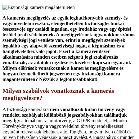
A kamerás megfigyelés az egyik leghatékonyabb személy- és
vagyonvédelmi eszköz, elengedhetetlen biztonságtechnikai
összetevője egy családi ingatlan, egy irodaház vagy egy építési
terület profi védelmének. A megfigyelésnek ugyanakkor számos
személyiségi jogi vetülete van, érinti a megfigyelt személyek
legalább egy alapvető személyiségi jogát, a képmáshoz és a
hangfelvételhez való jogot. Ezért a kamerarendszer
alkalmazására minden esetben szigorú jogi szabályozás
vonatkozik, az adatok rögzítése és kezelése kapcsán egyaránt.
Milyen előírások vonatkoznak a kamerás megfigyelésre és
hogyan üzemeltethető jogszerűen egy biztonsági kamera
magánterületen? Nézzük a legfontosabbakat!
Milyen szabályok vonatkoznak a kamerás
megfigyelésre?
A biztonsági kamerákra
nem vonatkozik külön törvény vagy
rendelet, szabályait különböző jogszabályokban találhatjuk
meg.
Így a témában az Infotörvény, a GDPR rendelet, a Munka
Törvénykönyve vagy a vagyonvédelmi törvény rendelkezései
egyaránt relevánsak lehetnek attól függően, hogy milyen célból és
milyen helyszínen végezzük a megfigyelést.A jogszabályok minden