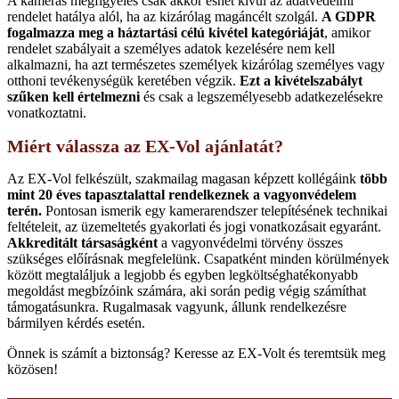
A kamerás megfigyelés csak akkor eshet kívül az adatvédelmi
rendelet hatálya alól, ha az kizárólag magáncélt szolgál.
A GDPR
fogalmazza meg a háztartási célú kivétel kategóriáját
, amikor
rendelet szabályait a személyes adatok kezelésére nem kell
alkalmazni, ha azt természetes személyek kizárólag személyes vagy
otthoni tevékenységük keretében végzik.
Ezt a kivételszabályt
szűken kell értelmezni
és csak a legszemélyesebb adatkezelésekre
vonatkoztatni.
Miért válassza az EX-Vol ajánlatát?
Az EX-Vol felkészült, szakmailag magasan képzett kollégáink
több
mint 20 éves tapasztalattal rendelkeznek a vagyonvédelem
terén.
Pontosan ismerik egy kamerarendszer telepítésének technikai
feltételeit, az üzemeltetés gyakorlati és jogi vonatkozásait egyaránt.
Akkreditált társaságként
a vagyonvédelmi törvény összes
szükséges előírásnak megfelelünk. Csapatként minden körülmények
között megtaláljuk
a legjobb és egyben legköltséghatékonyabb
megoldást megbízóink számára, aki során pedig végig számíthat
támogatásunkra. Rugalmasak vagyunk, állunk rendelkezésre
bármilyen kérdés esetén.
Önnek is számít a biztonság? Keresse az EX-Volt és teremtsük meg
közösen!